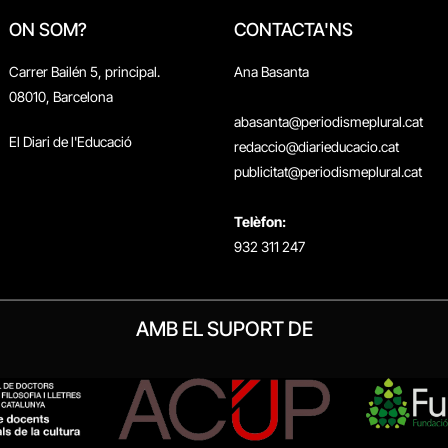
ON SOM?
CONTACTA'NS
Carrer Bailén 5, principal.
Ana Basanta
08010, Barcelona
abasanta@periodismeplural.cat
El Diari de l'Educació
redaccio@diarieducacio.cat
publicitat@periodismeplural.cat
Telèfon:
932 311 247
AMB EL SUPORT DE