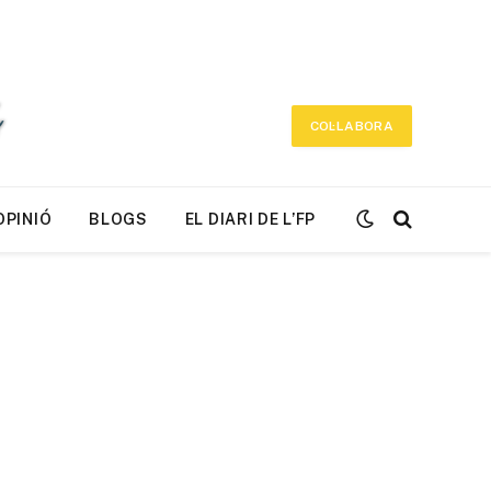
COL·LABORA
OPINIÓ
BLOGS
EL DIARI DE L’FP