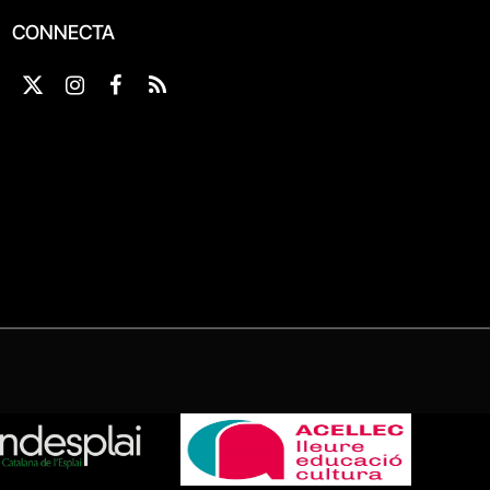
CONNECTA
X
Instagram
Facebook
RSS
(Twitter)