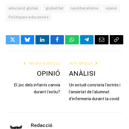
educació global
globalitat
neoliberalisme
opinió
Polítiques educatives
Twitter
Bluesky
LinkedIn
Facebook
WhatsApp
Telegram
Email
Copy
Link
PREVIOUS ARTICLE
NEXT ARTICLE
OPINIÓ
ANÀLISI
El joc dels infants canvia
Un estudi constata l’estrès i
durant l’estiu?
l’ansietat de l’alumnat
d’infermeria durant la covid
Redacció