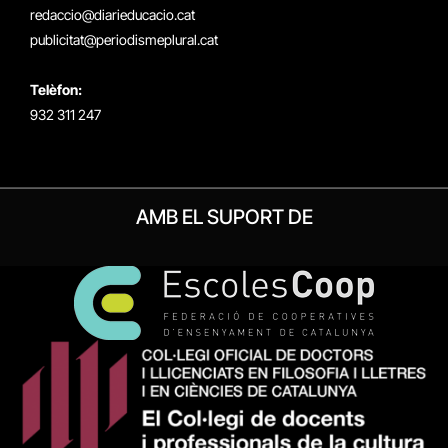
redaccio@diarieducacio.cat
publicitat@periodismeplural.cat
Telèfon:
932 311 247
AMB EL SUPORT DE