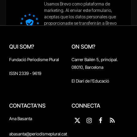
QUI SOM?
ON SOM?
Fundació Periodisme Plural
Carrer Bailén 5, principal.
08010, Barcelona
ISSN 2339 - 9619
El Diari de l'Educació
CONTACTA'NS
CONNECTA
Ana Basanta
X
Instagram
Facebook
RSS
(Twitter)
abasanta@periodismeplural.cat