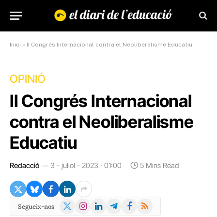
Inici
»
II Congrés Internacional contra el Neoliberalisme Educatiu
OPINIÓ
II Congrés Internacional
contra el Neoliberalisme
Educatiu
Redacció
3 - juliol - 2023 · 01:00
5 Mins Read
X
Instagram
LinkedIn
Telegram
Facebook
RSS
Segueix-nos
(Twitter)