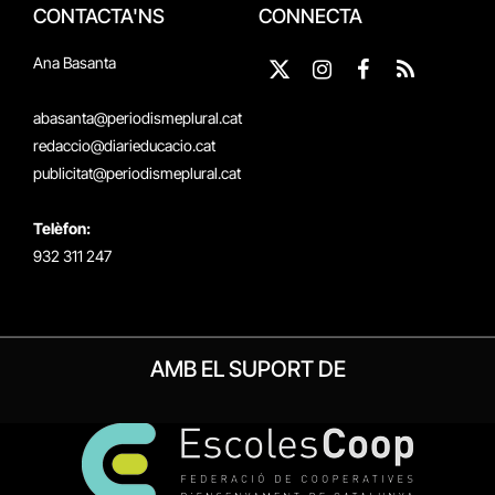
CONTACTA'NS
CONNECTA
Ana Basanta
X
Instagram
Facebook
RSS
(Twitter)
abasanta@periodismeplural.cat
redaccio@diarieducacio.cat
publicitat@periodismeplural.cat
Telèfon:
932 311 247
AMB EL SUPORT DE