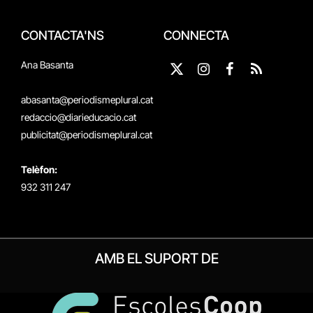
CONTACTA'NS
CONNECTA
Ana Basanta
X
Instagram
Facebook
RSS
(Twitter)
abasanta@periodismeplural.cat
redaccio@diarieducacio.cat
publicitat@periodismeplural.cat
Telèfon:
932 311 247
AMB EL SUPORT DE