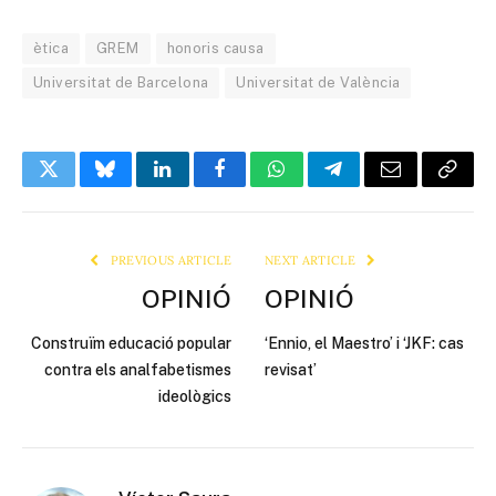
ètica
GREM
honoris causa
Universitat de Barcelona
Universitat de València
Twitter
Bluesky
LinkedIn
Facebook
WhatsApp
Telegram
Email
Copy
Link
PREVIOUS ARTICLE
NEXT ARTICLE
OPINIÓ
OPINIÓ
Construïm educació popular
‘Ennio, el Maestro’ i ‘JKF: cas
contra els analfabetismes
revisat’
ideològics