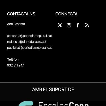
CONTACTA'NS
CONNECTA
Ana Basanta
X
Instagram
Facebook
RSS
(Twitter)
abasanta@periodismeplural.cat
redaccio@diarieducacio.cat
publicitat@periodismeplural.cat
Telèfon:
932 311 247
AMB EL SUPORT DE