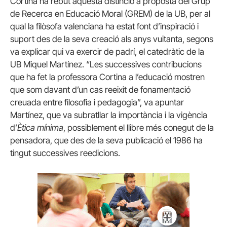
Cortina ha rebut aquesta distinció a proposta del Grup
de Recerca en Educació Moral (GREM) de la UB, per al
qual la filòsofa valenciana ha estat font d’inspiració i
suport des de la seva creació als anys vuitanta, segons
va explicar qui va exercir de padrí, el catedràtic de la
UB Miquel Martínez. “Les successives contribucions
que ha fet la professora Cortina a l’educació mostren
que som davant d’un cas reeixit de fonamentació
creuada entre filosofia i pedagogia”, va apuntar
Martínez, que va subratllar la importància i la vigència
d’
Ètica mínima
, possiblement el llibre més conegut de la
pensadora, que des de la seva publicació el 1986 ha
tingut successives reedicions.