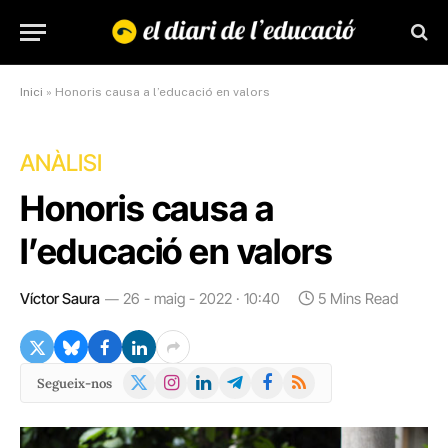
Inici
»
Honoris causa a l’educació en valors
ANÀLISI
Honoris causa a
l’educació en valors
Víctor Saura
26 - maig - 2022 · 10:40
5 Mins Read
X
Instagram
LinkedIn
Telegram
Facebook
RSS
Segueix-nos
(Twitter)