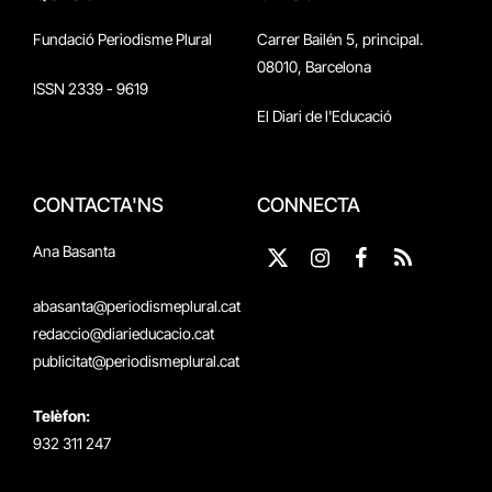
Fundació Periodisme Plural
Carrer Bailén 5, principal.
08010, Barcelona
ISSN 2339 - 9619
El Diari de l'Educació
CONTACTA'NS
CONNECTA
Ana Basanta
X
Instagram
Facebook
RSS
(Twitter)
abasanta@periodismeplural.cat
redaccio@diarieducacio.cat
publicitat@periodismeplural.cat
Telèfon:
932 311 247