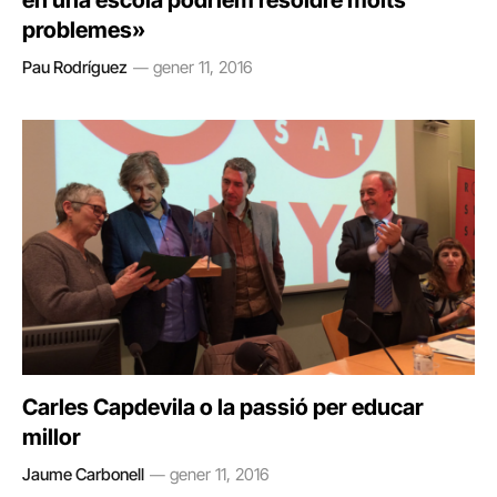
en una escola podríem resoldre molts
problemes»
Pau Rodríguez
gener 11, 2016
Carles Capdevila o la passió per educar
millor
Jaume Carbonell
gener 11, 2016