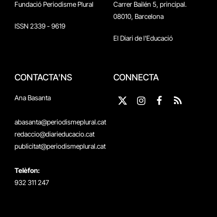
Fundació Periodisme Plural
Carrer Bailén 5, principal.
08010, Barcelona
ISSN 2339 - 9619
El Diari de l'Educació
CONTACTA'NS
CONNECTA
Ana Basanta
X
Instagram
Facebook
RSS
(Twitter)
abasanta@periodismeplural.cat
redaccio@diarieducacio.cat
publicitat@periodismeplural.cat
Telèfon:
932 311 247