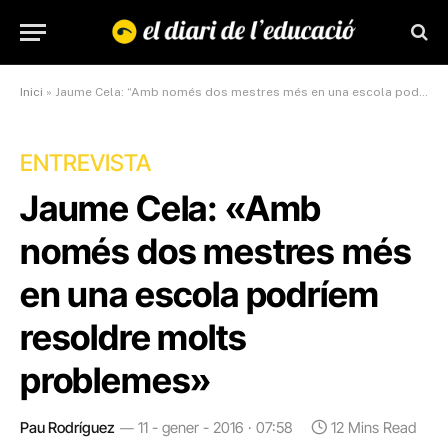
Inici
»
Jaume Cela: “Amb només dos mestres més en una escola podríem resoldre molts problemes”
ENTREVISTA
Jaume Cela: «Amb
només dos mestres més
en una escola podríem
resoldre molts
problemes»
Pau Rodríguez
11 - gener - 2016 · 07:58
12 Mins Read