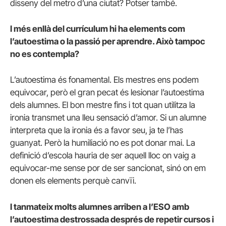
disseny del metro d’una ciutat? Potser també.
I més enllà del currículum hi ha elements com
l’autoestima o la passió per aprendre. Això tampoc
no es contempla?
L’autoestima és fonamental. Els mestres ens podem
equivocar, però el gran pecat és lesionar l’autoestima
dels alumnes. El bon mestre fins i tot quan utilitza la
ironia transmet una lleu sensació d’amor. Si un alumne
interpreta que la ironia és a favor seu, ja te l’has
guanyat. Però la humiliació no es pot donar mai. La
definició d’escola hauria de ser aquell lloc on vaig a
equivocar-me sense por de ser sancionat, sinó on em
donen els elements perquè canvïi.
I tanmateix molts alumnes arriben a l’ESO amb
l’autoestima destrossada després de repetir cursos i