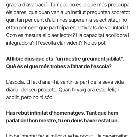
graella d’avaluació. Tampoc no és el que més preocupa
els pares, que quan van a un institut pregunten sobretot
quin tan per cent d’alumnes superen la selectivitat, i no
el tan per cent que participa en activitats de voluntariat.
Com es mesura el plaer lector? I la capacitat acollidora i
integradora? I l’escolta clarivident? No es pot.
Al llibre dius que ets “un mestre greument jubilat”.
Què és el que més trobes a faltar de l’escola?
L’escola. El fet d’anar-hi, sentir-te part de la seva vida
diària, del seu projecte. Quan hi vaig ara estic feliç i
acollit, però no hi sóc.
Has rebut infinitat d’homenatges. Tant que hem
parlat del bon mestre, tu en deus haver estat un.
Ho he intentat fer al millor que he pogut. I la generositat