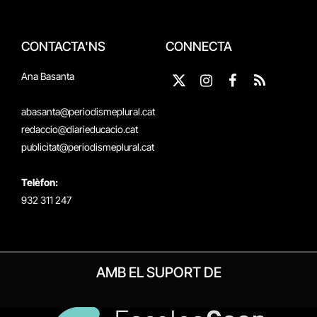
CONTACTA'NS
CONNECTA
Ana Basanta
X
Instagram
Facebook
RSS
(Twitter)
abasanta@periodismeplural.cat
redaccio@diarieducacio.cat
publicitat@periodismeplural.cat
Telèfon:
932 311 247
AMB EL SUPORT DE