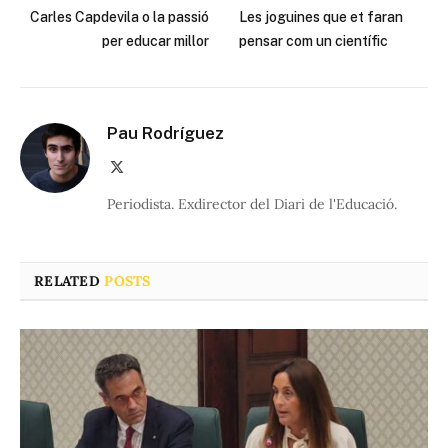
Carles Capdevila o la passió
Les joguines que et faran
per educar millor
pensar com un científic
Pau Rodríguez
X
(Twitter)
Periodista. Exdirector del Diari de l'Educació.
RELATED
POSTS