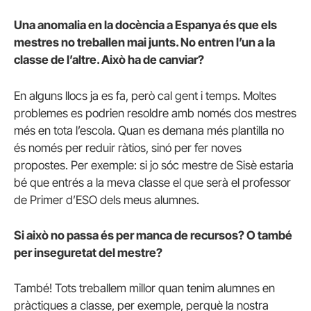
Una anomalia en la docència a Espanya és que els
mestres no treballen mai junts. No entren l’un a la
classe de l’altre. Això ha de canviar?
En alguns llocs ja es fa, però cal gent i temps. Moltes
problemes es podrien resoldre amb només dos mestres
més en tota l’escola. Quan es demana més plantilla no
és només per reduir ràtios, sinó per fer noves
propostes. Per exemple: si jo sóc mestre de Sisè estaria
bé que entrés a la meva classe el que serà el professor
de Primer d’ESO dels meus alumnes.
Si això no passa és per manca de recursos? O també
per inseguretat del mestre?
També! Tots treballem millor quan tenim alumnes en
pràctiques a classe, per exemple, perquè la nostra