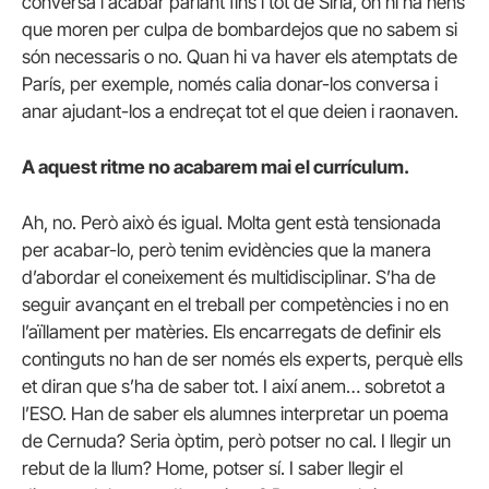
conversa i acabar parlant fins i tot de Síria, on hi ha nens
que moren per culpa de bombardejos que no sabem si
són necessaris o no. Quan hi va haver els atemptats de
París, per exemple, només calia donar-los conversa i
anar ajudant-los a endreçat tot el que deien i raonaven.
A aquest ritme no acabarem mai el currículum.
Ah, no. Però això és igual. Molta gent està tensionada
per acabar-lo, però tenim evidències que la manera
d’abordar el coneixement és multidisciplinar. S’ha de
seguir avançant en el treball per competències i no en
l’aïllament per matèries. Els encarregats de definir els
continguts no han de ser només els experts, perquè ells
et diran que s’ha de saber tot. I així anem… sobretot a
l’ESO. Han de saber els alumnes interpretar un poema
de Cernuda? Seria òptim, però potser no cal. I llegir un
rebut de la llum? Home, potser sí. I saber llegir el