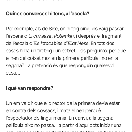
Quines converses hi tens, a l’escola?
Per exemple, als de Sisè, on hi faig cine, els vaig passar
l’escena d’
El cuirassat Potemkin
, i després el fragment
de l’escala d’
Els intocables d’Eliot Ness
. En tots dos
casos hi ha un tiroteig i un cotxet. I els pregunto: per què
el nen del cotxet mor en la primera pel·lícula i no en la
segona? La pretensió és que responguin qualsevol
cosa…
I què van respondre?
Un em va dir que el director de la primera devia estar
en contra dels cossacs, i mata el nen perquè
l’espectador els tingui mania. En canvi, a la segona
pel·lícula això no passa. I a partir d’aquí pots iniciar una