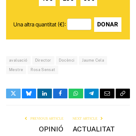
DONAR
Una altra quantitat (€):
avaluació
Director
Docènci
Jaume Cela
Mestre
Rosa Sensat
Twitter
Bluesky
LinkedIn
Facebook
WhatsApp
Telegram
Email
Copy
Link
PREVIOUS ARTICLE
NEXT ARTICLE
OPINIÓ
ACTUALITAT