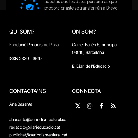
QUI SOM?
ON SOM?
Fundació Periodisme Plural
Carrer Bailén 5, principal.
08010, Barcelona
ISSN 2339 - 9619
El Diari de l'Educació
CONTACTA'NS
CONNECTA
Ana Basanta
X
Instagram
Facebook
RSS
(Twitter)
abasanta@periodismeplural.cat
redaccio@diarieducacio.cat
publicitat@periodismeplural.cat