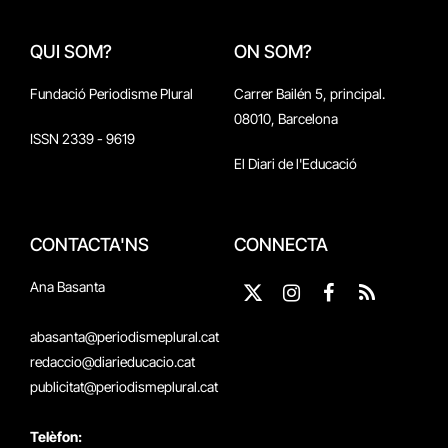
QUI SOM?
ON SOM?
Fundació Periodisme Plural
Carrer Bailén 5, principal.
08010, Barcelona
ISSN 2339 - 9619
El Diari de l'Educació
CONTACTA'NS
CONNECTA
Ana Basanta
X
Instagram
Facebook
RSS
(Twitter)
abasanta@periodismeplural.cat
redaccio@diarieducacio.cat
publicitat@periodismeplural.cat
Telèfon: