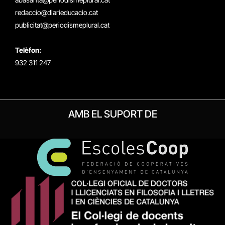
redaccio@diarieducacio.cat
publicitat@periodismeplural.cat
Telèfon:
932 311 247
AMB EL SUPORT DE