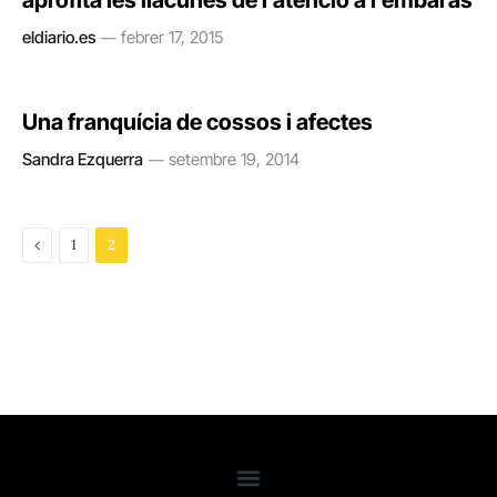
aprofita les llacunes de l’atenció a l’embaràs
eldiario.es
febrer 17, 2015
Una franquícia de cossos i afectes
Sandra Ezquerra
setembre 19, 2014
Previous
1
2