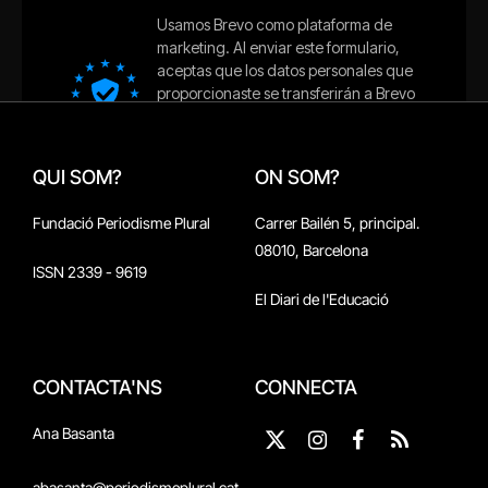
QUI SOM?
ON SOM?
Fundació Periodisme Plural
Carrer Bailén 5, principal.
08010, Barcelona
ISSN 2339 - 9619
El Diari de l'Educació
CONTACTA'NS
CONNECTA
Ana Basanta
X
Instagram
Facebook
RSS
(Twitter)
abasanta@periodismeplural.cat