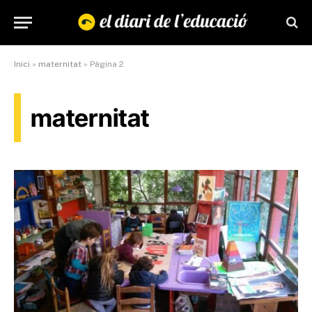
Inici
»
maternitat
»
Pàgina 2
maternitat