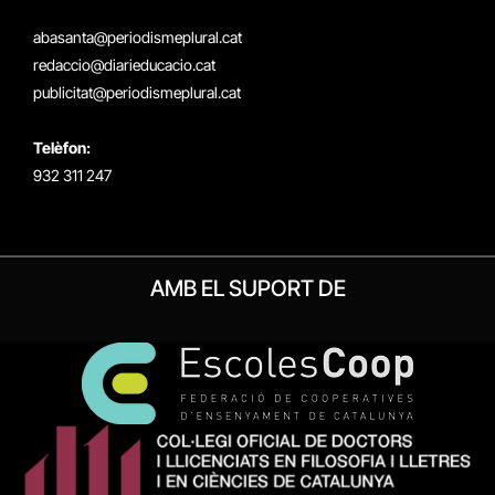
X
Instagram
Facebook
RSS
(Twitter)
abasanta@periodismeplural.cat
redaccio@diarieducacio.cat
publicitat@periodismeplural.cat
Telèfon:
932 311 247
AMB EL SUPORT DE