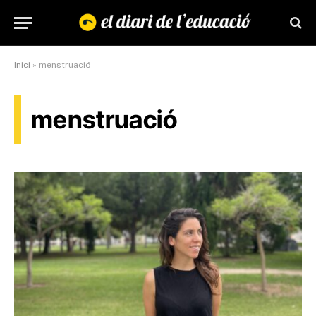
Inici
»
menstruació
menstruació