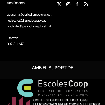
Ana Basanta
X
Instagram
Facebook
RSS
(Twitter)
abasanta@periodismeplural.cat
redaccio@diarieducacio.cat
publicitat@periodismeplural.cat
Telèfon:
932 311 247
AMB EL SUPORT DE