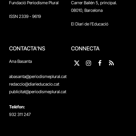
Fundació Periodisme Plural
Carrer Bailén 5, principal.
08010, Barcelona
ISSN 2339 - 9619
El Diari de l'Educació
CONTACTA'NS
CONNECTA
Ana Basanta
X
Instagram
Facebook
RSS
(Twitter)
abasanta@periodismeplural.cat
redaccio@diarieducacio.cat
publicitat@periodismeplural.cat
Telèfon:
932 311 247