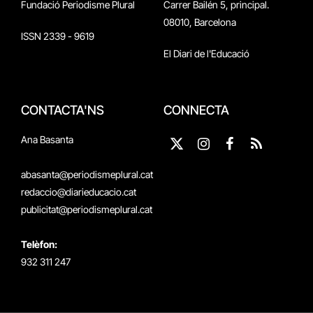
Fundació Periodisme Plural
Carrer Bailén 5, principal.
08010, Barcelona
ISSN 2339 - 9619
El Diari de l'Educació
CONTACTA'NS
CONNECTA
Ana Basanta
X
Instagram
Facebook
RSS
(Twitter)
abasanta@periodismeplural.cat
redaccio@diarieducacio.cat
publicitat@periodismeplural.cat
Telèfon:
932 311 247