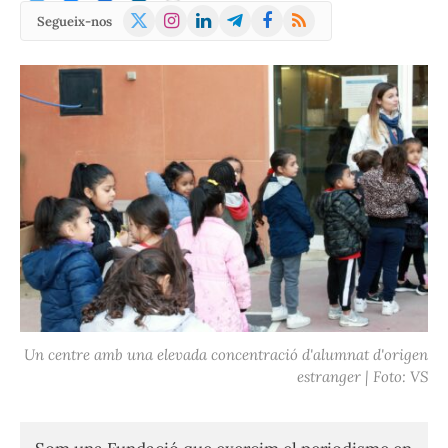
X
Instagram
LinkedIn
Telegram
Facebook
RSS
Segueix-nos
(Twitter)
Un centre amb una elevada concentració d'alumnat d'origen
estranger | Foto: VS