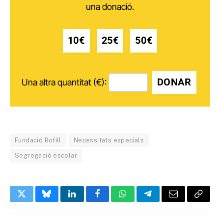
una donació.
10€
25€
50€
DONAR
Una altra quantitat (€):
Fundació Bofill
Necessitats especials
Segregació escolar
Twitter
Bluesky
LinkedIn
Facebook
WhatsApp
Telegram
Email
Copy
Link