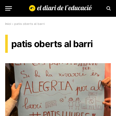
Inici
»
patis oberts al barri
patis oberts al barri