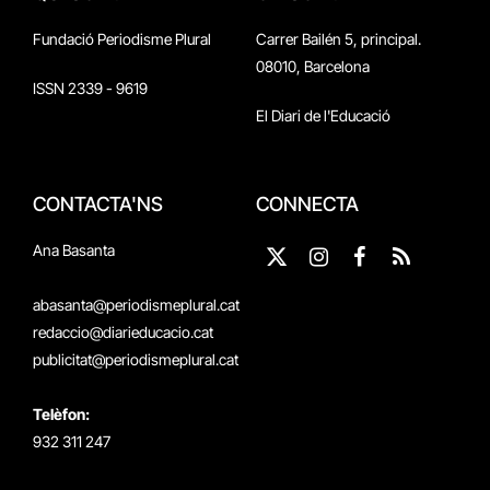
Fundació Periodisme Plural
Carrer Bailén 5, principal.
08010, Barcelona
ISSN 2339 - 9619
El Diari de l'Educació
CONTACTA'NS
CONNECTA
Ana Basanta
X
Instagram
Facebook
RSS
(Twitter)
abasanta@periodismeplural.cat
redaccio@diarieducacio.cat
publicitat@periodismeplural.cat
Telèfon:
932 311 247