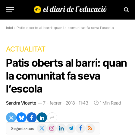
Inici
»
Patis oberts al barri: quan la comunitat fa seva l’escola
ACTUALITAT
Patis oberts al barri: quan
la comunitat fa seva
l’escola
Sandra Vicente
7 - febrer - 2018 · 11:43
1 Min Read
X
Instagram
LinkedIn
Telegram
Facebook
RSS
Segueix-nos
(Twitter)