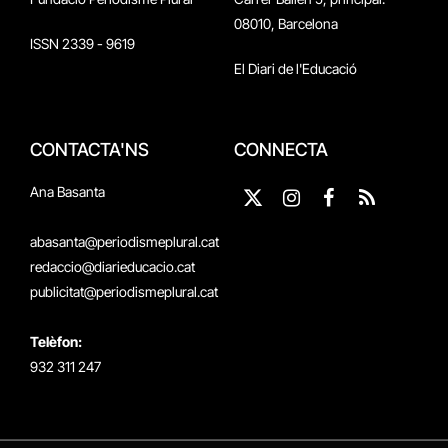
08010, Barcelona
ISSN 2339 - 9619
El Diari de l'Educació
CONTACTA'NS
CONNECTA
Ana Basanta
X
Instagram
Facebook
RSS
(Twitter)
abasanta@periodismeplural.cat
redaccio@diarieducacio.cat
publicitat@periodismeplural.cat
Telèfon:
932 311 247