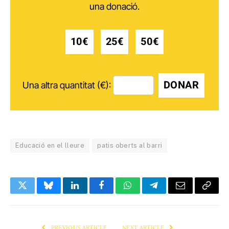
una donació.
10€
25€
50€
DONAR
Una altra quantitat (€):
Educació en el lleure
patis oberts al barri
Twitter
Bluesky
LinkedIn
Facebook
WhatsApp
Telegram
Email
Copy
Link
PREVIOUS ARTICLE
NEXT ARTICLE