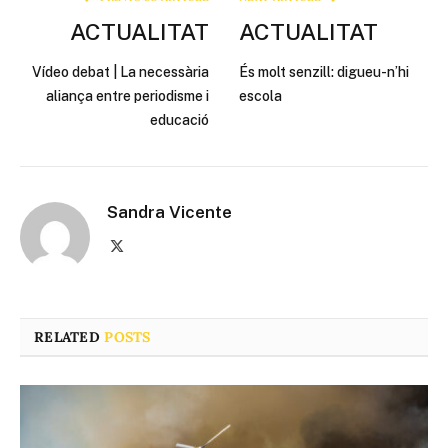
ACTUALITAT
ACTUALITAT
Vídeo debat | La necessària
És molt senzill: digueu-n’hi
aliança entre periodisme i
escola
educació
Sandra Vicente
X
(Twitter)
RELATED
POSTS