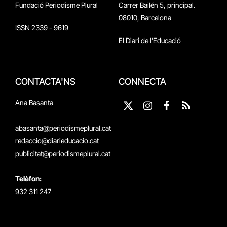
Fundació Periodisme Plural
Carrer Bailén 5, principal.
08010, Barcelona
ISSN 2339 - 9619
El Diari de l'Educació
CONTACTA'NS
CONNECTA
Ana Basanta
X
Instagram
Facebook
RSS
(Twitter)
abasanta@periodismeplural.cat
redaccio@diarieducacio.cat
publicitat@periodismeplural.cat
Telèfon:
932 311 247