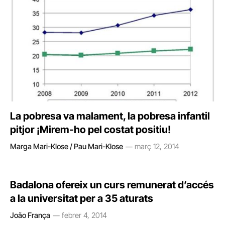
La pobresa va malament, la pobresa infantil
pitjor ¡Mirem-ho pel costat positiu!
Marga Mari-Klose / Pau Mari-Klose
març 12, 2014
Badalona ofereix un curs remunerat d’accés
a la universitat per a 35 aturats
João França
febrer 4, 2014