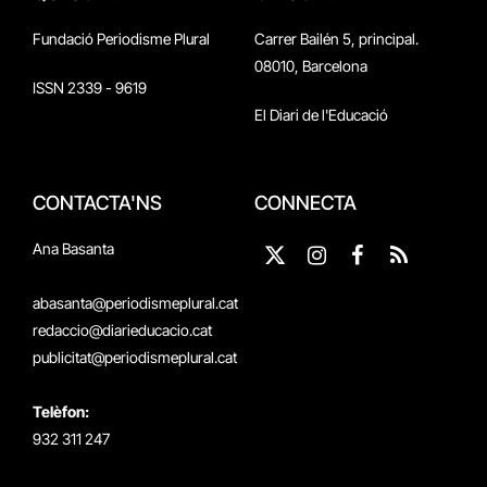
Fundació Periodisme Plural
Carrer Bailén 5, principal.
08010, Barcelona
ISSN 2339 - 9619
El Diari de l'Educació
CONTACTA'NS
CONNECTA
Ana Basanta
X
Instagram
Facebook
RSS
(Twitter)
abasanta@periodismeplural.cat
redaccio@diarieducacio.cat
publicitat@periodismeplural.cat
Telèfon:
932 311 247