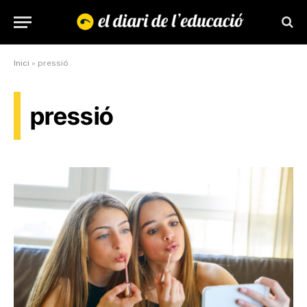
Inici
»
pressió
pressió