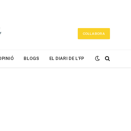
COL·LABORA
OPINIÓ
BLOGS
EL DIARI DE L’FP