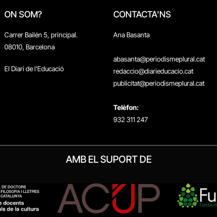
ON SOM?
CONTACTA'NS
Carrer Bailén 5, principal.
Ana Basanta
08010, Barcelona
abasanta@periodismeplural.cat
El Diari de l'Educació
redaccio@diarieducacio.cat
publicitat@periodismeplural.cat
Telèfon:
932 311 247
AMB EL SUPORT DE