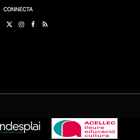
CONNECTA
X
Instagram
Facebook
RSS
(Twitter)