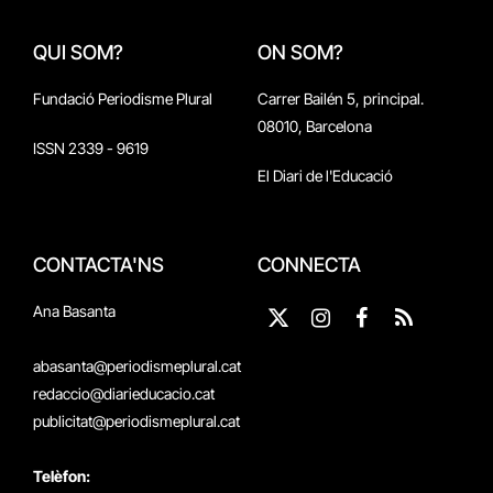
QUI SOM?
ON SOM?
Fundació Periodisme Plural
Carrer Bailén 5, principal.
08010, Barcelona
ISSN 2339 - 9619
El Diari de l'Educació
CONTACTA'NS
CONNECTA
Ana Basanta
X
Instagram
Facebook
RSS
(Twitter)
abasanta@periodismeplural.cat
redaccio@diarieducacio.cat
publicitat@periodismeplural.cat
Telèfon: