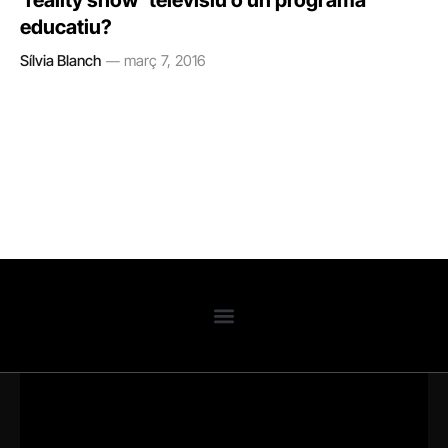
‘reality show’ televisiu o un programa
educatiu?
Sílvia Blanch
març 7, 2016