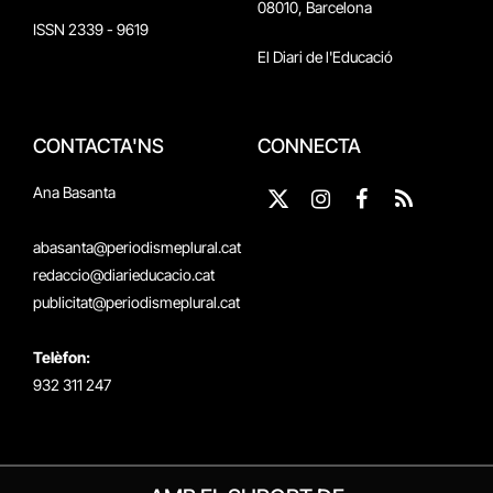
08010, Barcelona
ISSN 2339 - 9619
El Diari de l'Educació
CONTACTA'NS
CONNECTA
Ana Basanta
X
Instagram
Facebook
RSS
(Twitter)
abasanta@periodismeplural.cat
redaccio@diarieducacio.cat
publicitat@periodismeplural.cat
Telèfon:
932 311 247