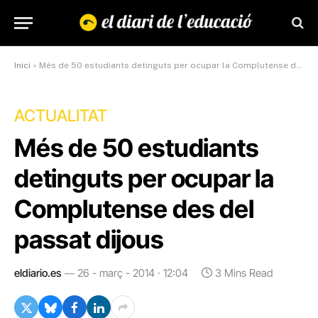
Inici
»
Més de 50 estudiants detinguts per ocupar la Complutense des del passat dijous
ACTUALITAT
Més de 50 estudiants
detinguts per ocupar la
Complutense des del
passat dijous
eldiario.es
26 - març - 2014 · 12:04
3 Mins Read