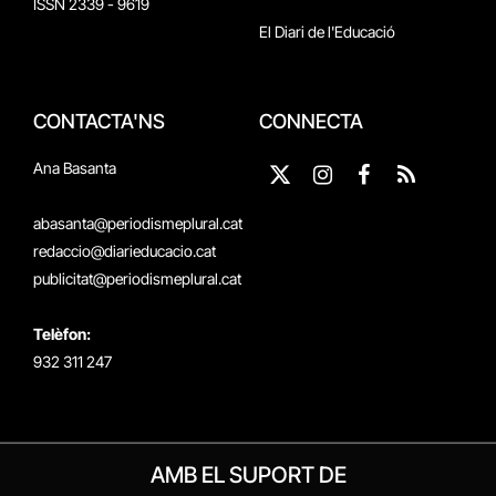
ISSN 2339 - 9619
El Diari de l'Educació
CONTACTA'NS
CONNECTA
Ana Basanta
X
Instagram
Facebook
RSS
(Twitter)
abasanta@periodismeplural.cat
redaccio@diarieducacio.cat
publicitat@periodismeplural.cat
Telèfon:
932 311 247
AMB EL SUPORT DE