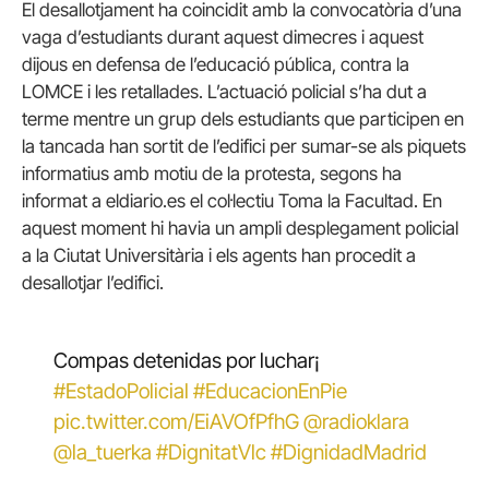
El desallotjament ha coincidit amb la convocatòria d’una
vaga d’estudiants durant aquest dimecres i aquest
dijous en defensa de l’educació pública, contra la
LOMCE i les retallades. L’actuació policial s’ha dut a
terme mentre un grup dels estudiants que participen en
la tancada han sortit de l’edifici per sumar-se als piquets
informatius amb motiu de la protesta, segons ha
informat a eldiario.es el col·lectiu Toma la Facultad. En
aquest moment hi havia un ampli desplegament policial
a la Ciutat Universitària i els agents han procedit a
desallotjar l’edifici.
Compas detenidas por luchar¡
#EstadoPolicial
#EducacionEnPie
pic.twitter.com/EiAVOfPfhG
@radioklara
@la_tuerka
#DignitatVlc
#DignidadMadrid