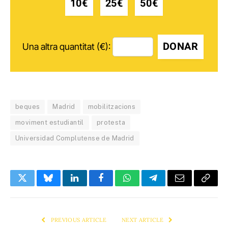
10€
25€
50€
DONAR
Una altra quantitat (€):
beques
Madrid
mobilitzacions
moviment estudiantil
protesta
Universidad Complutense de Madrid
Twitter
Bluesky
LinkedIn
Facebook
WhatsApp
Telegram
Email
Copy
Link
PREVIOUS ARTICLE
NEXT ARTICLE