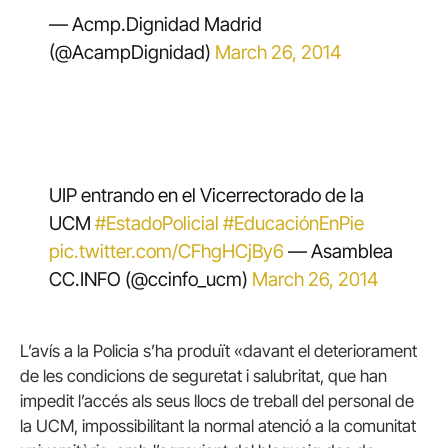
— Acmp.Dignidad Madrid
(@AcampDignidad)
March 26, 2014
UIP entrando en el Vicerrectorado de la
UCM
#EstadoPolicial
#EducaciónEnPie
pic.twitter.com/CFhgHCjBy6
— Asamblea
CC.INFO (@ccinfo_ucm)
March 26, 2014
L’avís a la Policia s’ha produït «davant el deteriorament
de les condicions de seguretat i salubritat, que han
impedit l’accés als seus llocs de treball del personal de
la UCM, impossibilitant la normal atenció a la comunitat