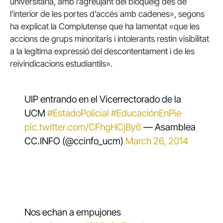
universitària, amb l’agreujant del bloqueig des de
l’interior de les portes d’accés amb cadenes», segons
ha explicat la Complutense que ha lamentat «que les
accions de grups minoritaris i intolerants restin visibilitat
a la legítima expressió del descontentament i de les
reivindicacions estudiantils».
UIP entrando en el Vicerrectorado de la
UCM
#EstadoPolicial
#EducaciónEnPie
pic.twitter.com/CFhgHCjBy6
— Asamblea
CC.INFO (@ccinfo_ucm)
March 26, 2014
Nos echan a empujones