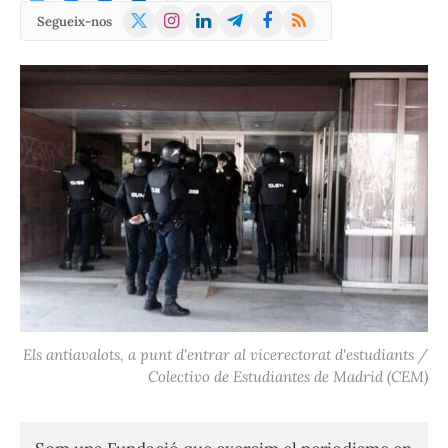
X
Instagram
LinkedIn
Telegram
Facebook
RSS
Segueix-nos
(Twitter)
Els antiavalots, a punt d'entrar al vicerectorat d'estudiants /
Colectivo de Estudiantes de Madrid (CEM)