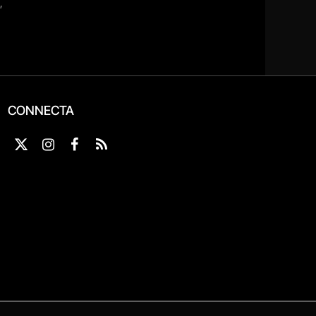
CONNECTA
X
Instagram
Facebook
RSS
(Twitter)