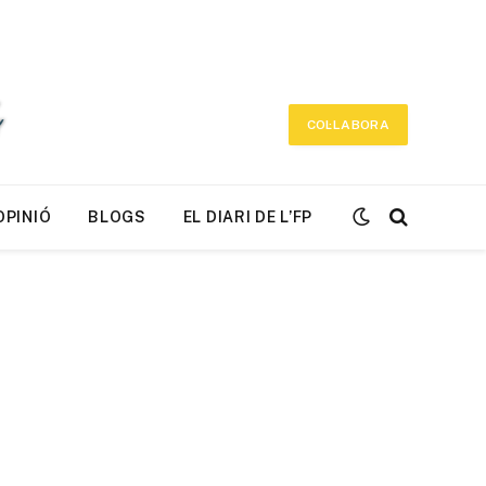
COL·LABORA
OPINIÓ
BLOGS
EL DIARI DE L’FP