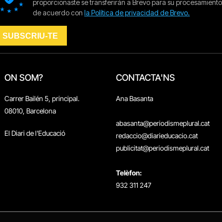
ON SOM?
CONTACTA'NS
Carrer Bailén 5, principal.
Ana Basanta
08010, Barcelona
abasanta@periodismeplural.cat
El Diari de l'Educació
redaccio@diarieducacio.cat
publicitat@periodismeplural.cat
Telèfon:
932 311 247