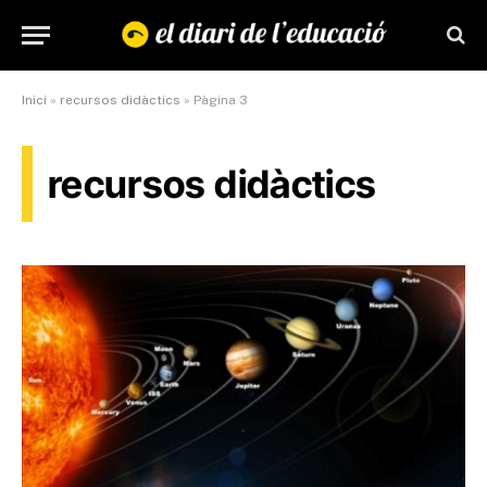
Inici
»
recursos didàctics
»
Pàgina 3
recursos didàctics