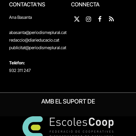
CONTACTA'NS
CONNECTA
Ana Basanta
X
Instagram
Facebook
RSS
(Twitter)
abasanta@periodismeplural.cat
redaccio@diarieducacio.cat
publicitat@periodismeplural.cat
Telèfon:
932 311 247
AMB EL SUPORT DE