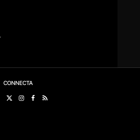
CONNECTA
X
Instagram
Facebook
RSS
(Twitter)