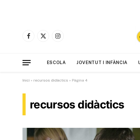
Facebook
X
Instagram
(Twitter)
ESCOLA
JOVENTUT I INFÀNCIA
Inici
»
recursos didàctics
»
Pàgina 4
recursos didàctics