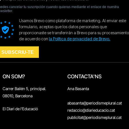
ON SOM?
CONTACTA'NS
Carrer Bailén 5, principal.
Ana Basanta
08010, Barcelona
abasanta@periodismeplural.cat
El Diari de l'Educació
redaccio@diarieducacio.cat
publicitat@periodismeplural.cat