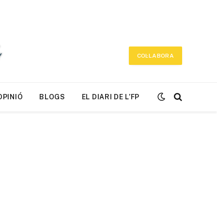
COL·LABORA
OPINIÓ
BLOGS
EL DIARI DE L’FP