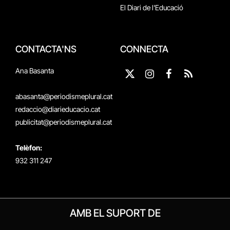
El Diari de l'Educació
CONTACTA'NS
CONNECTA
Ana Basanta
X
Instagram
Facebook
RSS
(Twitter)
abasanta@periodismeplural.cat
redaccio@diarieducacio.cat
publicitat@periodismeplural.cat
Telèfon:
932 311 247
AMB EL SUPORT DE