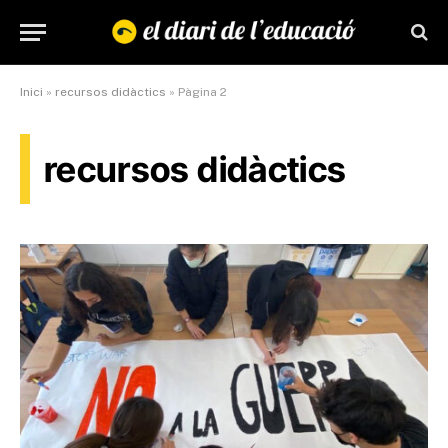
Inici
»
recursos didàctics
»
Pàgina 2
recursos didàctics