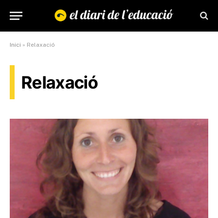
Inici
»
Relaxació
Relaxació