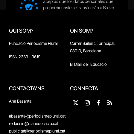
QUI SOM?
ON SOM?
Fundació Periodisme Plural
Carrer Bailén 5, principal.
08010, Barcelona
ISSN 2339 - 9619
El Diari de l'Educació
CONTACTA'NS
CONNECTA
Ana Basanta
X
Instagram
Facebook
RSS
(Twitter)
abasanta@periodismeplural.cat
redaccio@diarieducacio.cat
publicitat@periodismeplural.cat