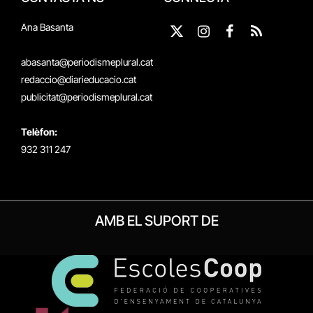
Ana Basanta
X
Instagram
Facebook
RSS
(Twitter)
abasanta@periodismeplural.cat
redaccio@diarieducacio.cat
publicitat@periodismeplural.cat
Telèfon:
932 311 247
AMB EL SUPORT DE