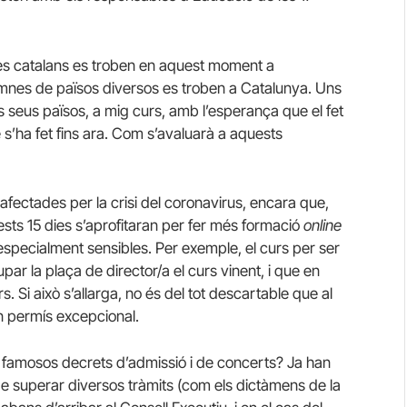
s catalans es troben en aquest moment a
umnes de països diversos es troben a Catalunya. Uns
ls seus països, a mig curs, amb l’esperança que el fet
 s’ha fet fins ara. Com s’avaluarà a aquests
fectades per la crisi del coronavirus, encara que,
uests 15 dies s’aprofitaran per fer més formació
online
specialment sensibles. Per exemple, el curs per ser
ar la plaça de director/a el curs vinent, i que en
. Si això s’allarga, no és del tot descartable que al
n permís excepcional.
ls famosos decrets d’admissió i de concerts? Ja han
e superar diversos tràmits (com els dictàmens de la