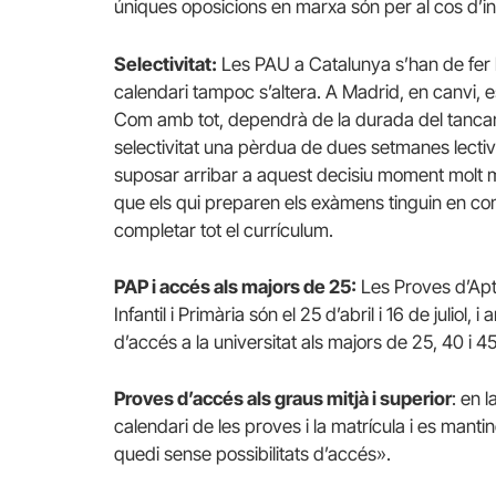
úniques oposicions en marxa són per al cos d’i
Selectivitat:
Les PAU a Catalunya s’han de fer l
calendari tampoc s’altera. A Madrid, en canvi, e
Com amb tot, dependrà de la durada del tanca
selectivitat una pèrdua de dues setmanes lectiv
suposar arribar a aquest decisiu moment molt 
que els qui preparen els exàmens tinguin en c
completar tot el currículum.
PAP i accés als majors de 25:
Les Proves d’Apti
Infantil i Primària són el 25 d’abril i 16 de julio
d’accés a la universitat als majors de 25, 40 i 4
Proves d’accés als graus mitjà i superior
: en 
calendari de les proves i la matrícula i es man
quedi sense possibilitats d’accés».