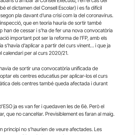
abans d’arribar al Consell Executiu, i en el cas del
 el dictamen del Consell Escolar) i es fa difícil
segon pla davant d’una crisi com la del coronavirus.
’inspecció, que en teoria hauria de sortir també
p han de cessar i s’ha de fer una nova convocatòria
ció important pot ser la reforma de l’FP, amb els
ia s’havia d’aplicar a partir del curs vinent… i que ja
l calendari per al curs 2020/21.
havia de sortir una convocatòria unificada de
ptar els centres educatius per aplicar-los el curs
rocràtica dels centres també queda afectada i durant
d’ESO ja es van fer i quedaven les de 6è. Però el
ar, que no cancel·lar. Previsiblement es faran al maig.
 en principi no s’haurien de veure afectades. Les