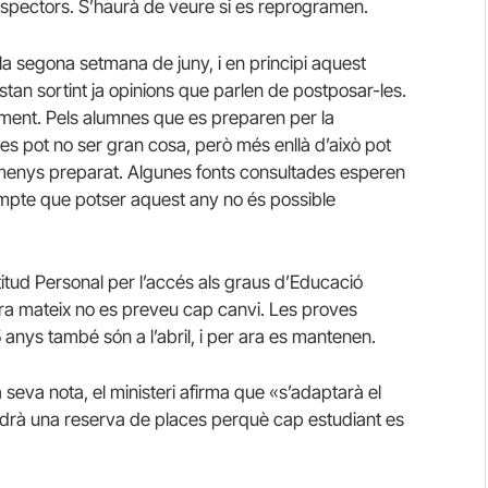
nspectors. S’haurà de veure si es reprogramen.
a segona setmana de juny, i en principi aquest
stan sortint ja opinions que parlen de postposar-les.
ment. Pels alumnes que es preparen per la
es pot no ser gran cosa, però més enllà d’això pot
menys preparat. Algunes fonts consultades esperen
ompte que potser aquest any no és possible
tud Personal per l’accés als graus d’Educació
l, i ara mateix no es preveu cap canvi. Les proves
5 anys també són a l’abril, i per ara es mantenen.
la seva nota, el ministeri afirma que «s’adaptarà el
tindrà una reserva de places perquè cap estudiant es