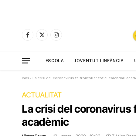
Facebook
X
Instagram
(Twitter)
ESCOLA
JOVENTUT I INFÀNCIA
Inici
»
La crisi del coronavirus fa trontollar tot el calendari aca
ACTUALITAT
La crisi del coronavirus f
acadèmic