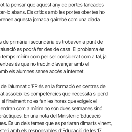
. Tot fa pensar que aquest any de portes tancades
tar-lo abans. Els crítics amb les portes obertes ho
 prenen aquesta jornada gairebé com una diada
us de primària i secundària es trobaven a punt de
avaluació es podrà fer des de casa. El problema és
un temps mínim com per ser considerat com a tal, ja
centres és que no tractin d’avançar amb el
 amb els alumnes sense accés a internet.
de l’alumnat d’FP és en la formació en centres de
at assoleix les competències que necessita si perd
i finalment no es fan les hores que exigeix el
s perdran com a mínim no són dues setmanes sinó
pràctiques. En una nota del Ministeri d’Educació
ues. És un dels temes que es parlaran dimarts vinent,
isteri amb els responsables d’Educació de les 17