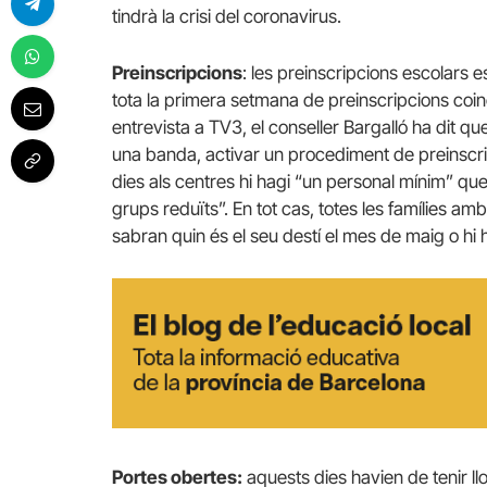
tindrà la crisi del coronavirus.
Preinscripcions
: les preinscripcions escolars es
tota la primera setmana de preinscripcions coi
entrevista a TV3, el conseller Bargalló ha dit qu
una banda, activar un procediment de preinscrip
dies als centres hi hagi “un personal mínim” que
grups reduïts”. En tot cas, totes les famílies am
sabran quin és el seu destí el mes de maig o hi
Portes obertes:
aquests dies havien de tenir ll