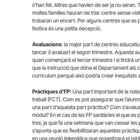
s’han fet. Altres que havien de ser ja no seran
moltes famílies hauran de triar centre sense visi
trobaran un encert. Per alguns centres que es
festiva és una petita decepció.
Avaluacions
: la major part de centres educati
tancar (i avaluar) el segon trimestre. Aquesta 
quan començarà el tercer trimestre i si tindrà 
que la instrucció que dóna el Departament als 
currículum perquè això podria crear inequitats
Pràctiques d’FP:
Una part important de la nota 
treball (FCT). Com es pot assegurar que l’alumn
una part d’aquesta part pràctica? Com s’avalua s
mòdul? En el cas de les FP sanitàries el que e
tres, ja que fa una setmana que van cessar les 
s’apunta que es flexibilitzaran aquestes pràctiq
en una reunió telemàtica que organitzarà el min