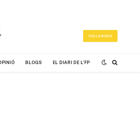
COL·LABORA
OPINIÓ
BLOGS
EL DIARI DE L’FP