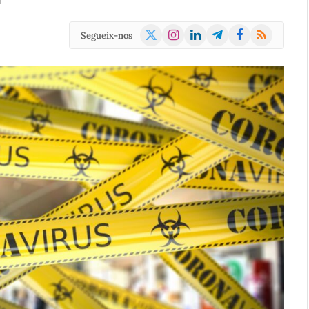
d
X
Instagram
LinkedIn
Telegram
Facebook
RSS
Segueix-nos
(Twitter)