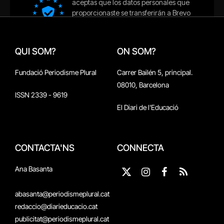
QUI SOM?
ON SOM?
Fundació Periodisme Plural
Carrer Bailén 5, principal.
08010, Barcelona
ISSN 2339 - 9619
El Diari de l'Educació
CONTACTA'NS
CONNECTA
Ana Basanta
X
Instagram
Facebook
RSS
(Twitter)
abasanta@periodismeplural.cat
redaccio@diarieducacio.cat
publicitat@periodismeplural.cat