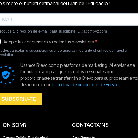
ON SOM?
CONTACTA'NS
Carrer Bailén 5, principal.
Ana Basanta