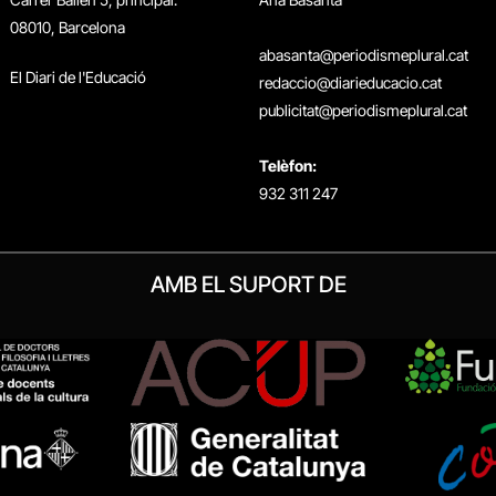
08010, Barcelona
abasanta@periodismeplural.cat
El Diari de l'Educació
redaccio@diarieducacio.cat
publicitat@periodismeplural.cat
Telèfon:
932 311 247
AMB EL SUPORT DE