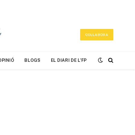
COL·LABORA
OPINIÓ
BLOGS
EL DIARI DE L’FP