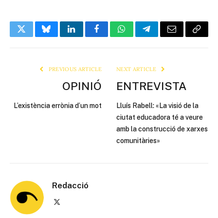
Twitter
Bluesky
LinkedIn
Facebook
WhatsApp
Telegram
Email
Copy
Link
PREVIOUS ARTICLE
NEXT ARTICLE
OPINIÓ
ENTREVISTA
L’existència errònia d’un mot
Lluís Rabell: «La visió de la
ciutat educadora té a veure
amb la construcció de xarxes
comunitàries»
Redacció
X
(Twitter)