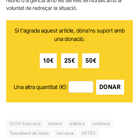
reunió d’urgència amb els serveis territorials amb la
voluntat de redreçar la situació.
Si t'agrada aquest article, dóna'ns suport amb
una donació.
10€
25€
50€
DONAR
Una altra quantitat (€):
CCOO Educació
mataró
pública
sindicats
Tancament de línies
terrassa
USTEC