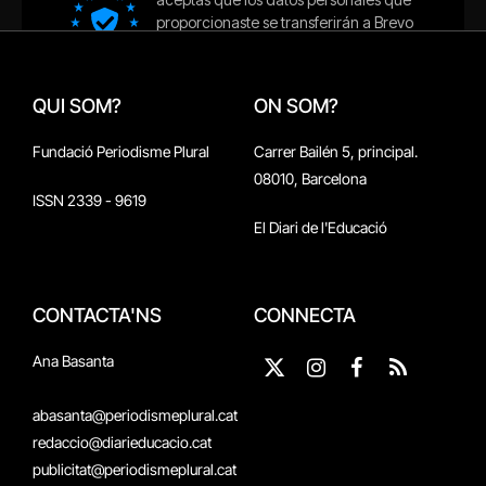
QUI SOM?
ON SOM?
Fundació Periodisme Plural
Carrer Bailén 5, principal.
08010, Barcelona
ISSN 2339 - 9619
El Diari de l'Educació
CONTACTA'NS
CONNECTA
Ana Basanta
X
Instagram
Facebook
RSS
(Twitter)
abasanta@periodismeplural.cat
redaccio@diarieducacio.cat
publicitat@periodismeplural.cat