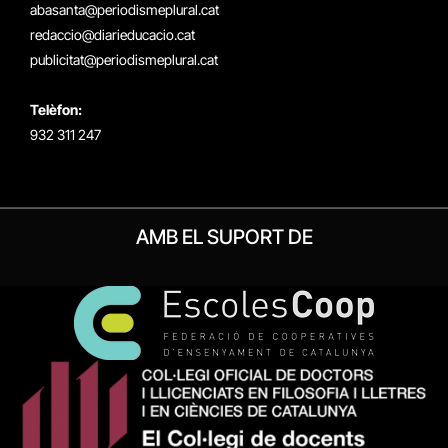
(Twitter)
abasanta@periodismeplural.cat
redaccio@diarieducacio.cat
publicitat@periodismeplural.cat
Telèfon:
932 311 247
AMB EL SUPORT DE