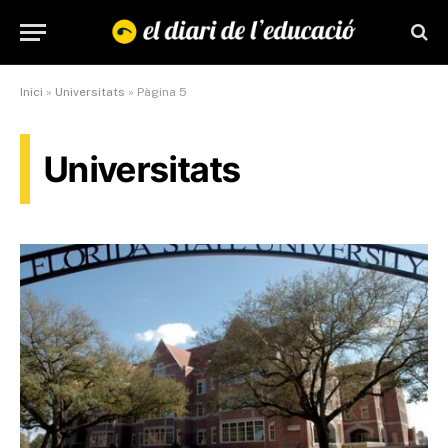
Inici
»
Universitats
»
Pàgina 5
Universitats