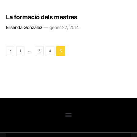
La formació dels mestres
Elisenda Gonzàlez
gener 22, 2014
Previous
…
1
3
4
5