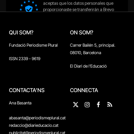
QUI SOM?
ON SOM?
Fundació Periodisme Plural
Carrer Bailén 5, principal.
08010, Barcelona
ISSN 2339 - 9619
El Diari de l'Educació
CONTACTA'NS
CONNECTA
Ana Basanta
X
Instagram
Facebook
RSS
(Twitter)
abasanta@periodismeplural.cat
redaccio@diarieducacio.cat
publicitat@periodismeplural.cat