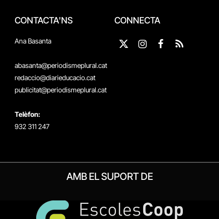
CONTACTA'NS
CONNECTA
Ana Basanta
X
Instagram
Facebook
RSS
(Twitter)
abasanta@periodismeplural.cat
redaccio@diarieducacio.cat
publicitat@periodismeplural.cat
Telèfon:
932 311 247
AMB EL SUPORT DE