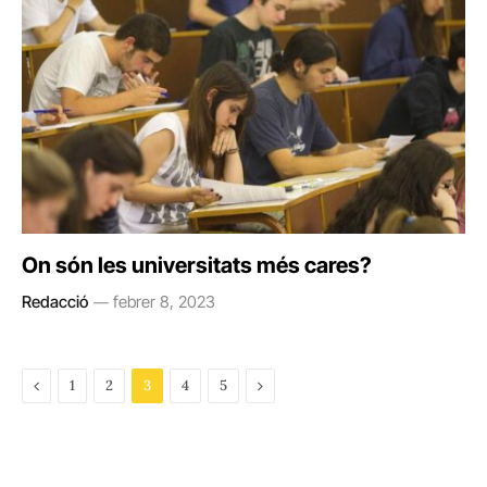
On són les universitats més cares?
Redacció
febrer 8, 2023
Previous
Next
1
2
3
4
5