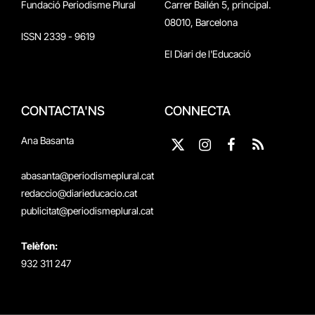
Fundació Periodisme Plural
Carrer Bailén 5, principal.
08010, Barcelona
ISSN 2339 - 9619
El Diari de l'Educació
CONTACTA'NS
CONNECTA
Ana Basanta
X
Instagram
Facebook
RSS
(Twitter)
abasanta@periodismeplural.cat
redaccio@diarieducacio.cat
publicitat@periodismeplural.cat
Telèfon:
932 311 247