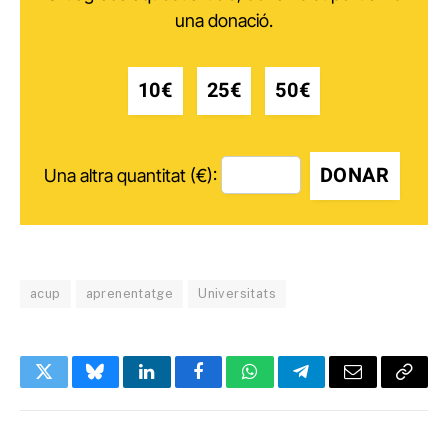
una donació.
10€
25€
50€
DONAR
Una altra quantitat (€):
acup
aprenentatge
Universitats
Twitter
Bluesky
LinkedIn
Facebook
WhatsApp
Telegram
Email
Copy
Link