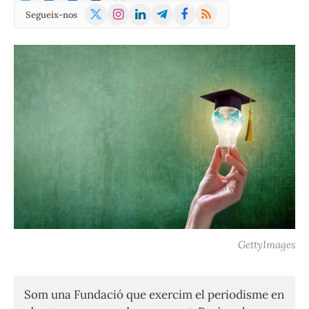
X
Instagram
LinkedIn
Telegram
Facebook
RSS
Segueix-nos
(Twitter)
GettyImages
Som una Fundació que exercim el periodisme en