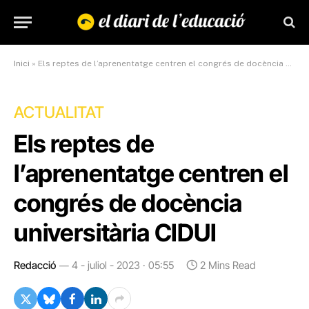
Inici
»
Els reptes de l’aprenentatge centren el congrés de docència universitària CIDUI
ACTUALITAT
Els reptes de
l’aprenentatge centren el
congrés de docència
universitària CIDUI
Redacció
4 - juliol - 2023 · 05:55
2 Mins Read