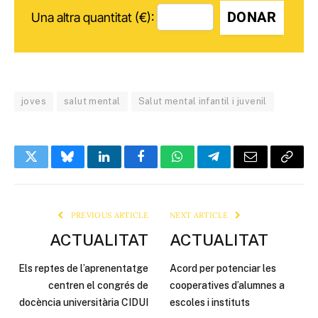
DONAR
Una altra quantitat (€):
joves
salut mental
Salut mental infantil i juvenil
Twitter
Bluesky
LinkedIn
Facebook
WhatsApp
Telegram
Email
Copy
Link
PREVIOUS ARTICLE
NEXT ARTICLE
ACTUALITAT
ACTUALITAT
Els reptes de l’aprenentatge
Acord per potenciar les
centren el congrés de
cooperatives d’alumnes a
docència universitària CIDUI
escoles i instituts