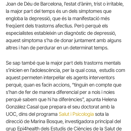
Joan de Déu de Barcelona, l’estat d’ànim, trist o irritable,
la major part del temps és un dels símptomes que
engloba la depressió, que és la manifestació més
freqüent dels trastorns afectius. Però perquè els
especialistes estableixin un diagnòstic de depressió,
aquest símptoma s’ha de donar juntament amb alguns
altres i han de perdurar en un determinat temps.
Se sap també que la major part dels trastorns mentals
s’inicien en l’adolescència, per la qual cosa, estudis com
aquest permeten interpel·lar els agents interventors
perquè, quan es facin accions, “tinguin en compte que
s’han de fer de manera diferencial per a nois i noies
perquè sabem que hi ha diferències”, apunta Helena
González Casal que prepara el seu doctorat amb la
UOC, dins del programa
Salut i Psicologia
sota la
direcció de Marina Bosque, investigadora principal del
grup Epi4health dels Estudis de Ciències de la Salut de