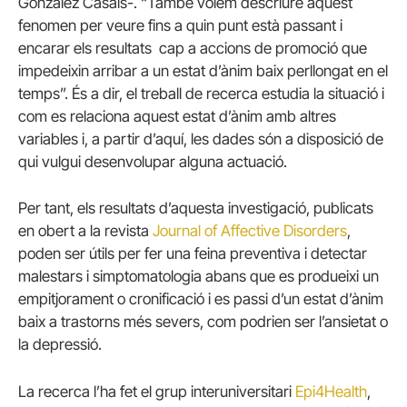
González Casals-. “També volem descriure aquest
fenomen per veure fins a quin punt està passant i
encarar els resultats cap a accions de promoció que
impedeixin arribar a un estat d’ànim baix perllongat en el
temps”. És a dir, el treball de recerca estudia la situació i
com es relaciona aquest estat d’ànim amb altres
variables i, a partir d’aquí, les dades són a disposició de
qui vulgui desenvolupar alguna actuació.
Per tant, els resultats d’aquesta investigació, publicats
en obert a la revista
Journal of Affective Disorders
,
poden ser útils per fer una feina preventiva i detectar
malestars i simptomatologia abans que es produeixi un
empitjorament o cronificació i es passi d’un estat d’ànim
baix a trastorns més severs, com podrien ser l’ansietat o
la depressió.
La recerca l’ha fet el grup interuniversitari
Epi4Health
,