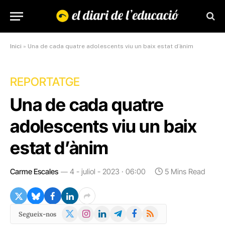
Inici
»
Una de cada quatre adolescents viu un baix estat d’ànim
REPORTATGE
Una de cada quatre
adolescents viu un baix
estat d’ànim
Carme Escales
4 - juliol - 2023 · 06:00
5 Mins Read
X
Instagram
LinkedIn
Telegram
Facebook
RSS
Segueix-nos
(Twitter)