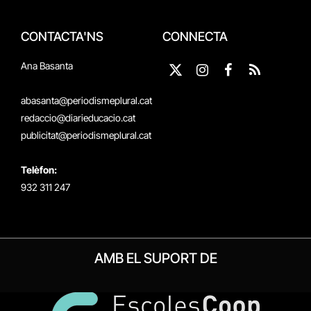
CONTACTA'NS
CONNECTA
Ana Basanta
X
Instagram
Facebook
RSS
(Twitter)
abasanta@periodismeplural.cat
redaccio@diarieducacio.cat
publicitat@periodismeplural.cat
Telèfon:
932 311 247
AMB EL SUPORT DE