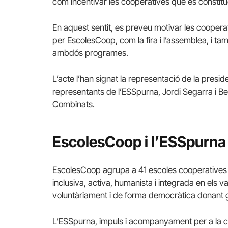
com incentivar les cooperatives que es constit
En aquest sentit, es preveu motivar les coopera
per EscolesCoop, com la fira i l’assemblea, i t
ambdós programes.
L’acte l’han signat la representació de la presid
representants de l’ESSpurna, Jordi Segarra i B
Combinats.
EscolesCoop i l’ESSpurna
EscolesCoop agrupa a 41 escoles cooperatives i 
inclusiva, activa, humanista i integrada en els v
voluntàriament i de forma democràtica donant gr
L’ESSpurna, impuls i acompanyament per a la cre