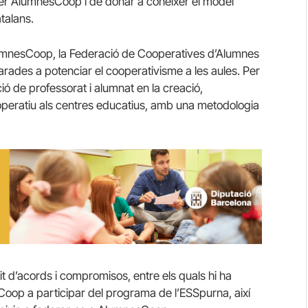
ixer AlumnesCoop i de donar a conèixer el model
talans.
lumnesCoop, la Federació de Cooperatives d’Alumnes
arades a potenciar el cooperativisme a les aules. Per
ó de professorat i alumnat en la creació,
peratiu als centres educatius, amb una metodologia
 d’acords i compromisos, entre els quals hi ha
esCoop a participar del programa de l’ESSpurna, així