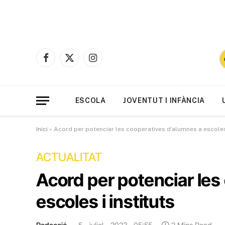
Facebook
X
Instagram
(Twitter)
ESCOLA
JOVENTUT I INFÀNCIA
Inici
»
Acord per potenciar les cooperatives d’alumnes a escoles 
ACTUALITAT
Acord per potenciar les
escoles i instituts