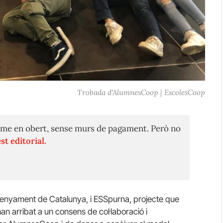
Trobada d'AlumnesCoop | EscolesCoop
me en obert, sense murs de pagament. Però no
st editorial.
enyament de Catalunya, i ESSpurna, projecte que
an arribat a un consens de col·laboració i