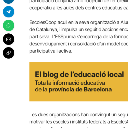
participació conjunta amb l’objectiu de fer cré
cooperatiu a les aules dels centres educatius ca
EscolesCoop acull en la seva organització a A
de Catalunya, i impulsa un seguit d’accions enc
part seva, L’ESSpurna s’encarrega de la formaci
desenvolupament i consolidació d’un model coo
participativa i activa.
Les dues organitzacions han convingut un seguit
motivar les escoles i instituts federats a Escol