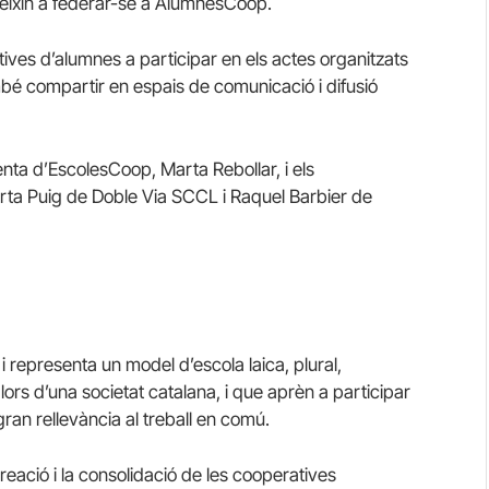
ueixin a federar-se a AlumnesCoop.
tives d’alumnes a participar en els actes organitzats
ambé compartir en espais de comunicació i difusió
enta d’EscolesCoop, Marta Rebollar, i els
erta Puig de Doble Via SCCL i Raquel Barbier de
representa un model d’escola laica, plural,
alors d’una societat catalana, i que aprèn a participar
an rellevància al treball en comú.
ació i la consolidació de les cooperatives