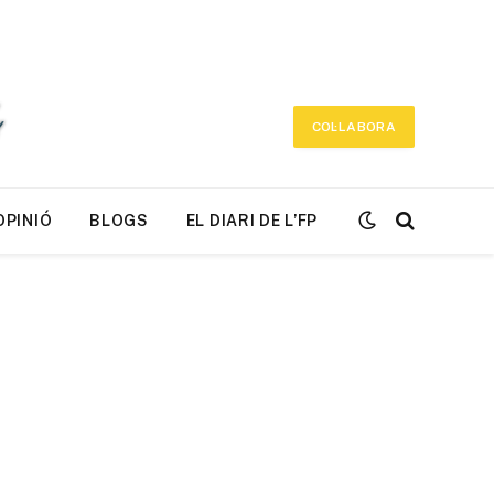
COL·LABORA
OPINIÓ
BLOGS
EL DIARI DE L’FP