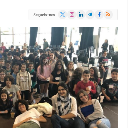
X
Instagram
LinkedIn
Telegram
Facebook
RSS
Segueix-nos
(Twitter)