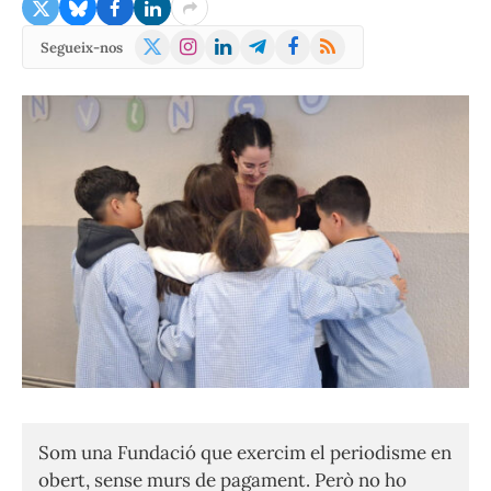
X
Instagram
LinkedIn
Telegram
Facebook
RSS
Segueix-nos
(Twitter)
Som una Fundació que exercim el periodisme en
obert, sense murs de pagament. Però no ho