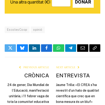
DONAR
Una altra quantitat (€):
EscolesCoop
opinió
Twitter
Bluesky
LinkedIn
Facebook
WhatsApp
Telegram
Email
Copy
Link
PREVIOUS ARTICLE
NEXT ARTICLE
CRÒNICA
ENTREVISTA
24 de gener, Dia Mundial de
Jaume Trilla: «El CREA s’ha
l’Educació, manifestació
revestit d’un halo de qualitat
unitària, i 11 febrer vaga de
científica que crec que en
tota la comunitat educativa
bona mesura és un bluf»