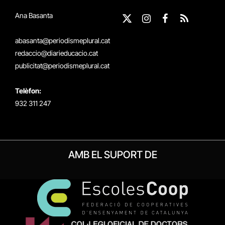
Ana Basanta
X
Instagram
Facebook
RSS
(Twitter)
abasanta@periodismeplural.cat
redaccio@diarieducacio.cat
publicitat@periodismeplural.cat
Telèfon:
932 311 247
AMB EL SUPORT DE