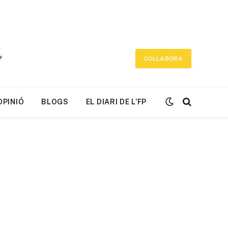
COL·LABORA
OPINIÓ
BLOGS
EL DIARI DE L’FP