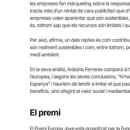
les empreses fan màrqueting sobre la responsabil
tracta més d’un rentat de cara publicitari que d’
empreses volen aparentar que són sostenibles, 
és, tothom sap que els recursos són limitats i 
Per això, afirma, un dels reptes és com contrib
són realment sostenibles i com, entre tothom, p
medi ambient.
En la seva anàlisi, Ariadna Ferreres compara si h
l’europea, i segons les seves conclusions, “hi 
Espanya” i hauríem de tendir a imitar el que p
beneficis, sinó afegint el valor social i mediambie
El premi
El Premi Europa Jove està organitzat per la Fun