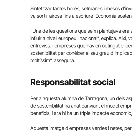
Sintetitzar tantes hores, setmanes i mesos d’inv
va sortir airosa fins a escriure ‘Economia sosten
“Una de les qüestions que se’m plantejava era si
influir a nivell europeu i nacional”, explica. Així
entrevistar empreses que havien obtingut el cer
sostenibilitat per conèixer el seu grau d’implic
moltíssim”, assegura.
Responsabilitat social
Per a aquesta alumna de Tarragona, un dels as
de sostenibilitat ha anat canviant el model emp
beneficis, i ara hi ha un triple impacte econòmic
Aquesta imatge d’empreses verdes i netes, però