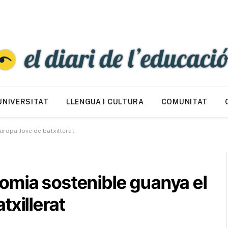
UNIVERSITAT
LLENGUA I CULTURA
COMUNITAT
ropa Jove de batxillerat
omia sostenible guanya el
txillerat