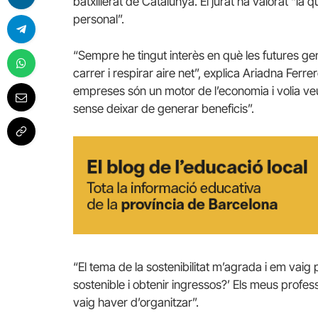
batxillerat de Catalunya. El jurat ha valorat “la qu
personal”.
“Sempre he tingut interès en què les futures gen
carrer i respirar aire net”, explica Ariadna Ferr
empreses són un motor de l’economia i volia v
sense deixar de generar beneficis”.
“El tema de la sostenibilitat m’agrada i em vai
sostenible i obtenir ingressos?’ Els meus profe
vaig haver d’organitzar”.