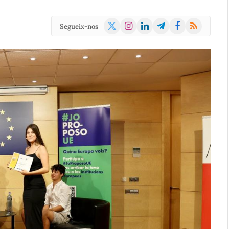
X
Instagram
LinkedIn
Telegram
Facebook
RSS
Segueix-nos
(Twitter)