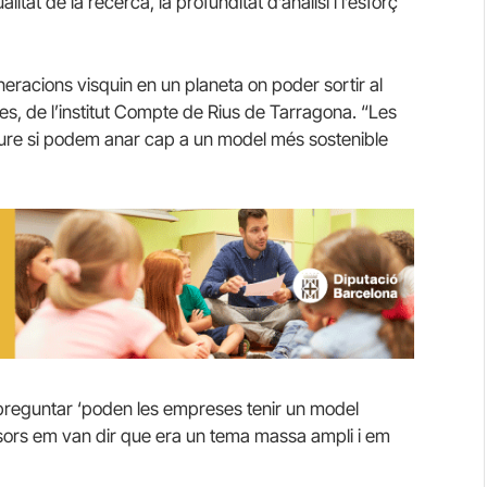
alitat de la recerca, la profunditat d’anàlisi i l’esforç
eracions visquin en un planeta on poder sortir al
eres, de l’institut Compte de Rius de Tarragona. “Les
eure si podem anar cap a un model més sostenible
g preguntar ‘poden les empreses tenir un model
ssors em van dir que era un tema massa ampli i em