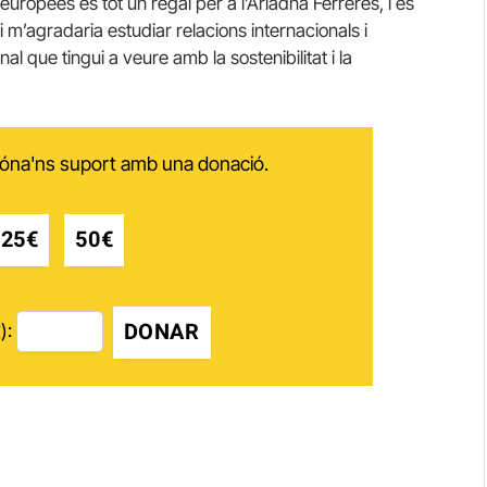
s europees és tot un regal per a l’Ariadna Ferreres, i és
i m’agradaria estudiar relacions internacionals i
l que tingui a veure amb la sostenibilitat i la
 dóna'ns suport amb una donació.
25€
50€
DONAR
):