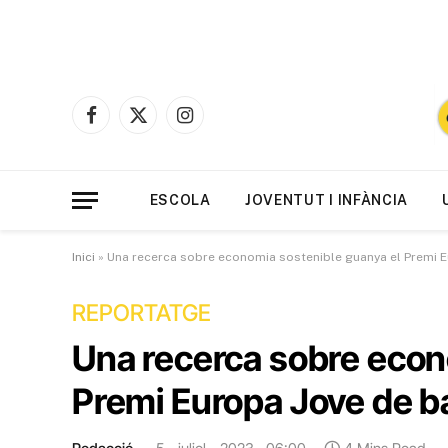
Facebook
X
Instagram
(Twitter)
ESCOLA
JOVENTUT I INFÀNCIA
Inici
»
Una recerca sobre economia sostenible guanya el Premi Eu
REPORTATGE
Una recerca sobre econ
Premi Europa Jove de ba