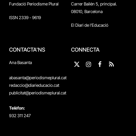
Fundació Periodisme Plural
Carrer Bailén 5, principal.
08010, Barcelona
ISSN 2339 - 9619
El Diari de l'Educació
CONTACTA'NS
CONNECTA
Ana Basanta
X
Instagram
Facebook
RSS
(Twitter)
abasanta@periodismeplural.cat
redaccio@diarieducacio.cat
publicitat@periodismeplural.cat
Telèfon:
932 311 247