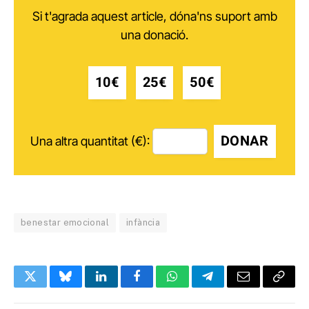
Si t'agrada aquest article, dóna'ns suport amb
una donació.
10€
25€
50€
DONAR
Una altra quantitat (€):
benestar emocional
infància
Twitter
Bluesky
LinkedIn
Facebook
WhatsApp
Telegram
Email
Copy
Link