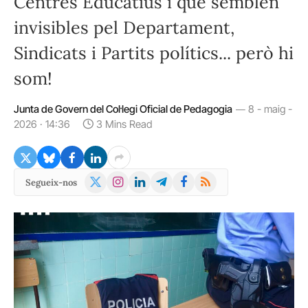
Centres Educatius i que semblen
invisibles pel Departament,
Sindicats i Partits polítics... però hi
som!
Junta de Govern del Col·legi Oficial de Pedagogia
8 - maig -
2026 · 14:36
3 Mins Read
X
Instagram
LinkedIn
Telegram
Facebook
RSS
Segueix-nos
(Twitter)