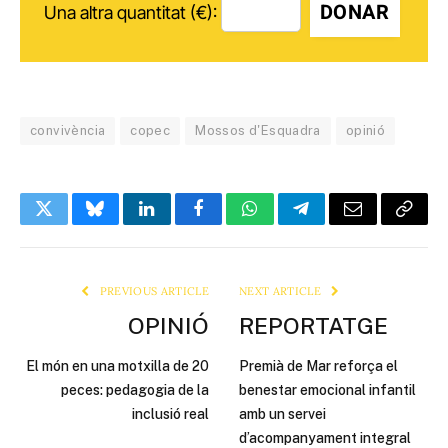
DONAR
Una altra quantitat (€):
convivència
copec
Mossos d'Esquadra
opinió
Twitter
Bluesky
LinkedIn
Facebook
WhatsApp
Telegram
Email
Copy
Link
PREVIOUS ARTICLE
NEXT ARTICLE
OPINIÓ
REPORTATGE
El món en una motxilla de 20
Premià de Mar reforça el
peces: pedagogia de la
benestar emocional infantil
inclusió real
amb un servei
d’acompanyament integral