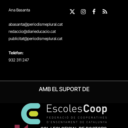
Ana Basanta
X
Instagram
Facebook
RSS
(Twitter)
abasanta@periodismeplural.cat
redaccio@diarieducacio.cat
publicitat@periodismeplural.cat
Telèfon:
932 311 247
AMB EL SUPORT DE