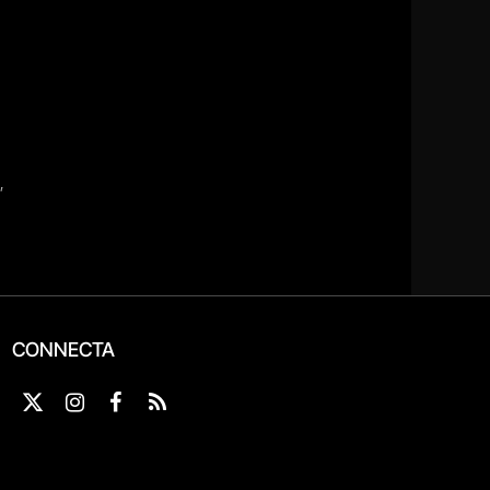
CONNECTA
X
Instagram
Facebook
RSS
(Twitter)