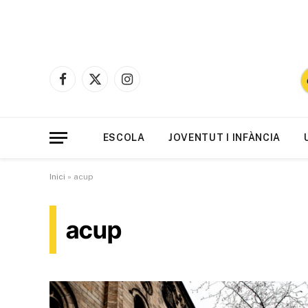
Facebook
X
Instagram
(Twitter)
ESCOLA
JOVENTUT I INFÀNCIA
Inici
»
acup
acup