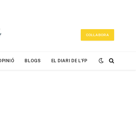
COL·LABORA
OPINIÓ
BLOGS
EL DIARI DE L’FP