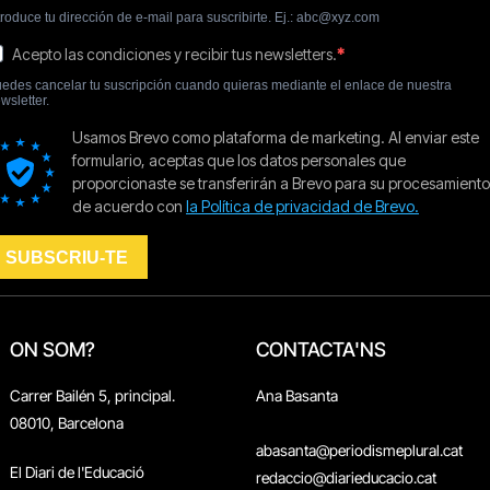
ON SOM?
CONTACTA'NS
Carrer Bailén 5, principal.
Ana Basanta
08010, Barcelona
abasanta@periodismeplural.cat
El Diari de l'Educació
redaccio@diarieducacio.cat