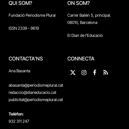
QUI SOM?
ON SOM?
Fundació Periodisme Plural
Carrer Bailén 5, principal.
08010, Barcelona
ISSN 2339 - 9619
El Diari de l'Educació
CONTACTA'NS
CONNECTA
Ana Basanta
X
Instagram
Facebook
RSS
(Twitter)
abasanta@periodismeplural.cat
redaccio@diarieducacio.cat
publicitat@periodismeplural.cat
Telèfon:
932 311 247