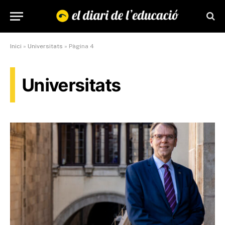
Inici
»
Universitats
»
Pàgina 4
Universitats