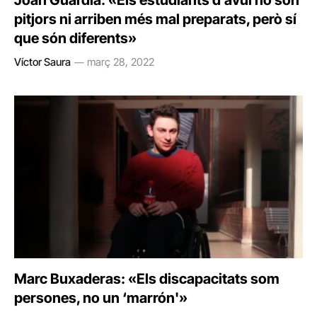
Joan Guàrdia: «Els estudiants d’avui no són
pitjors ni arriben més mal preparats, però sí
que són diferents»
Víctor Saura
març 28, 2022
Marc Buxaderas: «Els discapacitats som
persones, no un ‘marrón'»