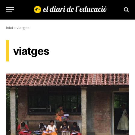
Inici
»
viatges
viatges