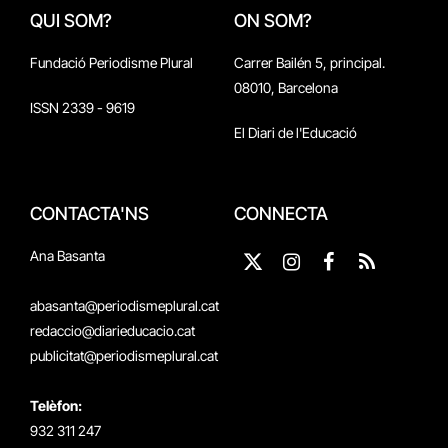
QUI SOM?
ON SOM?
Fundació Periodisme Plural
Carrer Bailén 5, principal.
08010, Barcelona
ISSN 2339 - 9619
El Diari de l'Educació
CONTACTA'NS
CONNECTA
Ana Basanta
X
Instagram
Facebook
RSS
(Twitter)
abasanta@periodismeplural.cat
redaccio@diarieducacio.cat
publicitat@periodismeplural.cat
Telèfon:
932 311 247