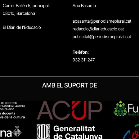
Carrer Bailén 5, principal.
Ana Basanta
08010, Barcelona
abasanta@periodismeplural.cat
El Diari de l'Educació
redaccio@diarieducacio.cat
publicitat@periodismeplural.cat
Telèfon:
932 311 247
AMB EL SUPORT DE