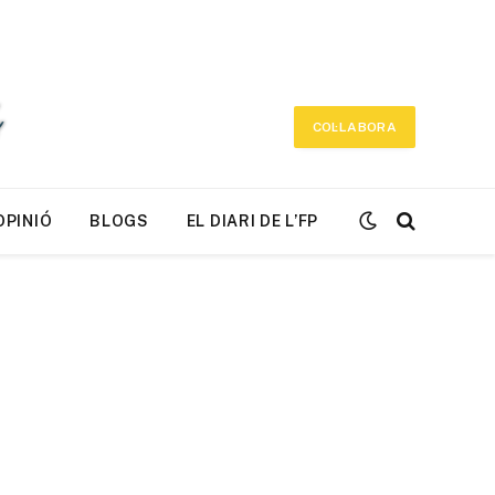
COL·LABORA
OPINIÓ
BLOGS
EL DIARI DE L’FP