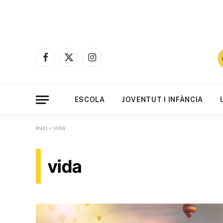
Facebook
X
Instagram
(Twitter)
ESCOLA
JOVENTUT I INFÀNCIA
Inici
»
vida
vida