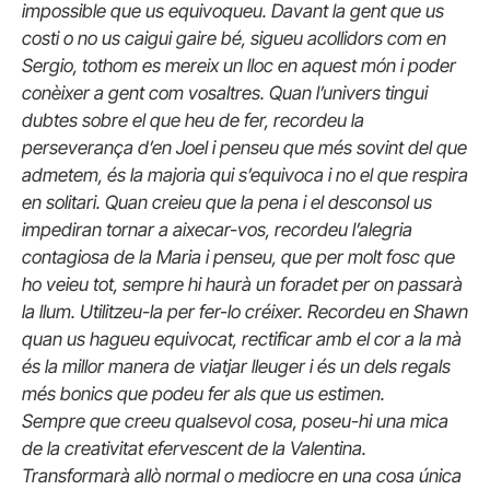
impossible que us equivoqueu. Davant la gent que us
costi o no us caigui gaire bé, sigueu acollidors com en
Sergio, tothom es mereix un lloc en aquest món i poder
conèixer a gent com vosaltres. Quan l’univers tingui
dubtes sobre el que heu de fer, recordeu la
perseverança d’en Joel i penseu que més sovint del que
admetem, és la majoria qui s’equivoca i no el que respira
en solitari. Quan creieu que la pena i el desconsol us
impediran tornar a aixecar-vos, recordeu l’alegria
contagiosa de la Maria i penseu, que per molt fosc que
ho veieu tot, sempre hi haurà un foradet per on passarà
la llum. Utilitzeu-la per fer-lo créixer. Recordeu en Shawn
quan us hagueu equivocat, rectificar amb el cor a la mà
és la millor manera de viatjar lleuger i és un dels regals
més bonics que podeu fer als que us estimen.
Sempre que creeu qualsevol cosa, poseu-hi una mica
de la creativitat efervescent de la Valentina.
Transformarà allò normal o mediocre en una cosa única