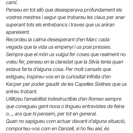
camí.
Penseu en tot allò que desesperava profundament els
vostres mestres i segur que trobareu les claus per anar
superant tots els entrebancs i traves que us aniran
apareixent.
Recordeu la calma desesperant d’en Marc cada
vegada que la vida us empenyi i us posi presses.
Sempre que el món us vulgui fer coses que realment no
voleu fer, penseu en la claredat que la Silvia tenia quan
estava farta d’alguna cosa. Per molt cansats que
estigueu, inspireu-vos en la curiositat infinita d’en
Kacper per poder gaudir de les Capelles Sixtines que us
anireu trobant.
Utilitzeu l’amabilitat indestructible d’en Romeo sempre
que conegueu gent nova o tingueu entrevistes de feina
o…, ara que hi pensem, per tot en general.
Quan no sapigueu com actuar davant d’alguna situació,
comporteu-vos com en Danzell, si ho feu així, és