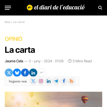
Inici
»
La carta
OPINIÓ
La carta
Jaume Cela
3 - juny - 2024 · 01:09
5 Mins Read
X
Instagram
LinkedIn
Telegram
Facebook
RSS
Segueix-nos
(Twitter)