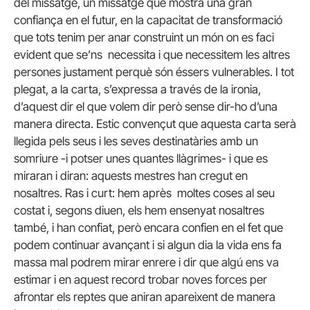
del missatge, un missatge que mostra una gran
confiança en el futur, en la capacitat de transformació
que tots tenim per anar construint un món on es faci
evident que se’ns necessita i que necessitem les altres
persones justament perquè són éssers vulnerables. I tot
plegat, a la carta, s’expressa a través de la ironia,
d’aquest dir el que volem dir però sense dir-ho d’una
manera directa. Estic convençut que aquesta carta serà
llegida pels seus i les seves destinatàries amb un
somriure -i potser unes quantes llàgrimes- i que es
miraran i diran: aquests mestres han cregut en
nosaltres. Ras i curt: hem après moltes coses al seu
costat i, segons diuen, els hem ensenyat nosaltres
també, i han confiat, però encara confien en el fet que
podem continuar avançant i si algun dia la vida ens fa
massa mal podrem mirar enrere i dir que algú ens va
estimar i en aquest record trobar noves forces per
afrontar els reptes que aniran apareixent de manera