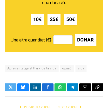
una donació.
10€
25€
50€
DONAR
Una altra quantitat (€):
Aprenentatge al llarg de la vida
opinió
vida
Twitter
Bluesky
LinkedIn
Facebook
WhatsApp
Telegram
Email
Copy
Link
PREVIOUS ARTICLE
NEXT ARTICLE