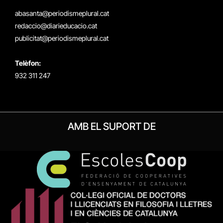
(Twitter)
abasanta@periodismeplural.cat
redaccio@diarieducacio.cat
publicitat@periodismeplural.cat
Telèfon:
932 311 247
AMB EL SUPORT DE