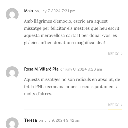
Maia
on
juny 7, 2024 7:31 pm
Amb llàgrimes d’emoció, escric ara aquest
missatge per felicitar els mestres que heu escrit
aquesta meravellosa carta! I per donar-vos les
gràcies: m’heu donat una magnífica idea!
REPLY
Rosa M. Villaró Pla
on
juny 8, 2024 9:26 am
Aquests missatges no són ridículs en absolut, de
fet la PNL recomana aquest recurs juntament a
molts d’altres.
REPLY
Teresa
on
juny 9, 2024 9:42 am