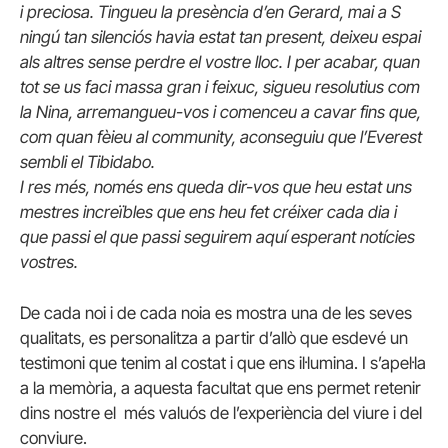
i preciosa. Tingueu la presència d’en Gerard, mai a S
ningú tan silenciós havia estat tan present, deixeu espai
als altres sense perdre el vostre lloc. I per acabar, quan
tot se us faci massa gran i feixuc, sigueu resolutius com
la Nina, arremangueu-vos i comenceu a cavar fins que,
com quan fèieu al community, aconseguiu que l’Everest
sembli el Tibidabo.
I res més, només ens queda dir-vos que heu estat uns
mestres increïbles que ens heu fet créixer cada dia i
que passi el que passi seguirem aquí esperant notícies
vostres.
De cada noi i de cada noia es mostra una de les seves
qualitats, es personalitza a partir d’allò que esdevé un
testimoni que tenim al costat i que ens il·lumina. I s’apel·la
a la memòria, a aquesta facultat que ens permet retenir
dins nostre el més valuós de l’experiència del viure i del
conviure.