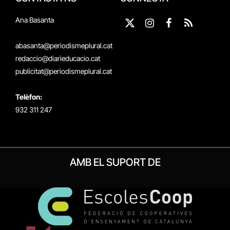
Ana Basanta
X
Instagram
Facebook
RSS
(Twitter)
abasanta@periodismeplural.cat
redaccio@diarieducacio.cat
publicitat@periodismeplural.cat
Telèfon:
932 311 247
AMB EL SUPORT DE