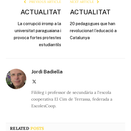
PREVIOUS ARTICLE
NEXT ARTICLE
ACTUALITAT
ACTUALITAT
La corrupció irromp a la
20 pedagogues que han
universitat paraguaiana i
revolucionat l’educació a
provoca fortes protestes
Catalunya
estudiantils
Jordi Badiella
X
(Twitter)
Filòleg i professor de secundària a l'escola
cooperativa El Cim de Terrassa, federada a
EscolesCoop.
RELATED
POSTS