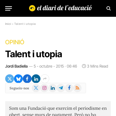
Inici
»
Talent i utopia
OPINIÓ
Talent i utopia
Jordi Badiella
5 - octubre - 2015 · 06:46
3 Mins Read
X
Instagram
LinkedIn
Telegram
Facebook
RSS
Segueix-nos
(Twitter)
Som una Fundació que exercim el periodisme en
obert, sense murs de pagament. Però no ho