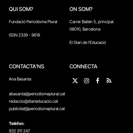
QUI SOM?
ON SOM?
Fundació Periodisme Plural
Carrer Bailén 5, principal.
08010, Barcelona
ISSN 2339 - 9619
El Diari de l'Educació
CONTACTA'NS
CONNECTA
Ana Basanta
X
Instagram
Facebook
RSS
(Twitter)
abasanta@periodismeplural.cat
redaccio@diarieducacio.cat
publicitat@periodismeplural.cat
Telèfon:
932 311 247