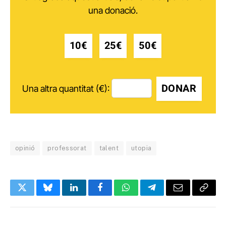
una donació.
10€
25€
50€
DONAR
Una altra quantitat (€):
opinió
professorat
talent
utopia
Twitter
Bluesky
LinkedIn
Facebook
WhatsApp
Telegram
Email
Copy
Link